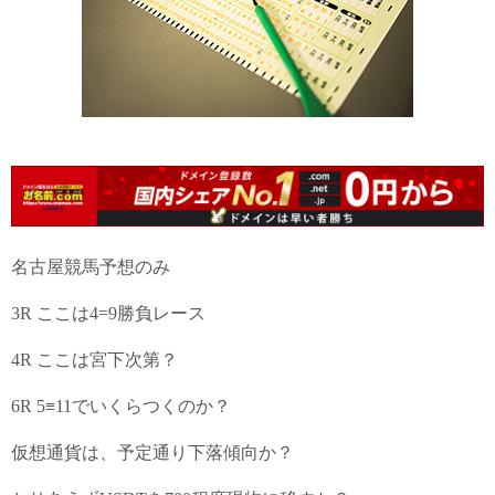
名古屋競馬予想のみ
3R ここは4=9勝負レース
4R ここは宮下次第？
6R 5≡11でいくらつくのか？
仮想通貨は、予定通り下落傾向か？