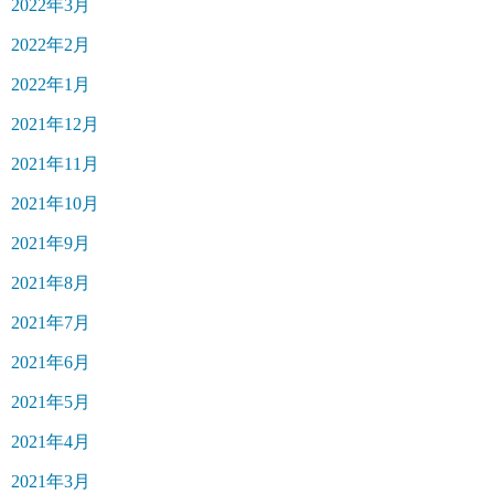
2022年3月
2022年2月
2022年1月
2021年12月
2021年11月
2021年10月
2021年9月
2021年8月
2021年7月
2021年6月
2021年5月
2021年4月
2021年3月