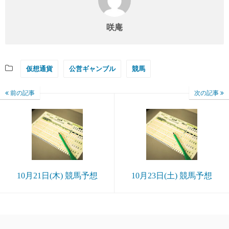
咲庵
仮想通貨
公営ギャンブル
競馬
前の記事
次の記事
10月21日(木) 競馬予想
10月23日(土) 競馬予想