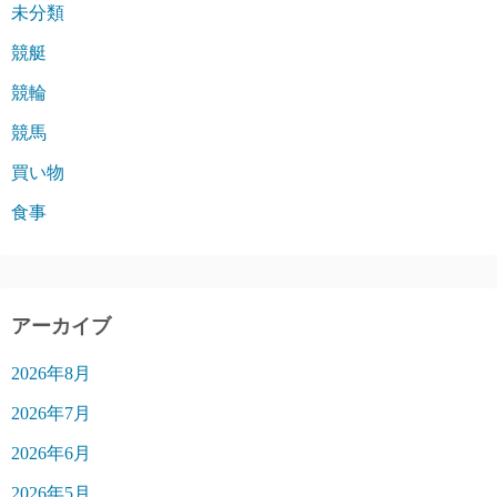
未分類
競艇
競輪
競馬
買い物
食事
アーカイブ
2026年8月
2026年7月
2026年6月
2026年5月