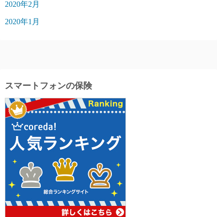
2020年2月
2020年1月
スマートフォンの保険