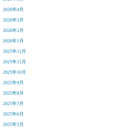
2026年4月
2026年3月
2026年2月
2026年1月
2025年12月
2025年11月
2025年10月
2025年9月
2025年8月
2025年7月
2025年6月
2025年5月