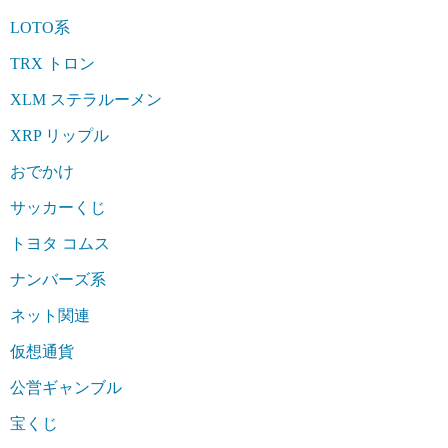
LOTO系
TRX トロン
XLM ステラルーメン
XRP リップル
おでかけ
サッカーくじ
トヨタ コムス
ナンバーズ系
ネット関連
仮想通貨
公営ギャンブル
宝くじ