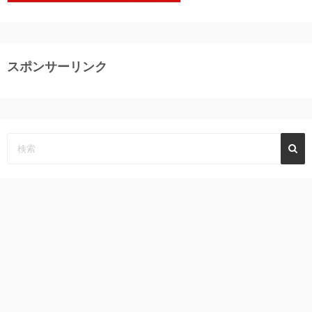
スポンサーリンク