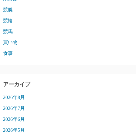
競艇
競輪
競馬
買い物
食事
アーカイブ
2026年8月
2026年7月
2026年6月
2026年5月