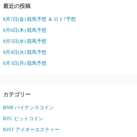
最近の投稿
8月7日(金) 競馬予想 ＆ ロト7予想
8月6日(木) 競馬予想
8月5日(水) 競馬予想
8月4日(火) 競馬予想
8月3日(月) 競馬予想
カテゴリー
BNB バイナンスコイン
BTC ビットコイン
IOST アイオーエスティー