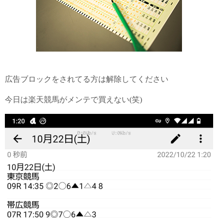
広告ブロックをされてる方は解除してください
今日は楽天競馬がメンテで買えない(笑)