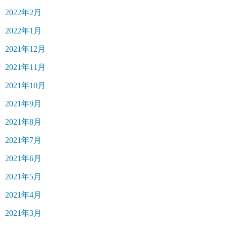
2022年2月
2022年1月
2021年12月
2021年11月
2021年10月
2021年9月
2021年8月
2021年7月
2021年6月
2021年5月
2021年4月
2021年3月