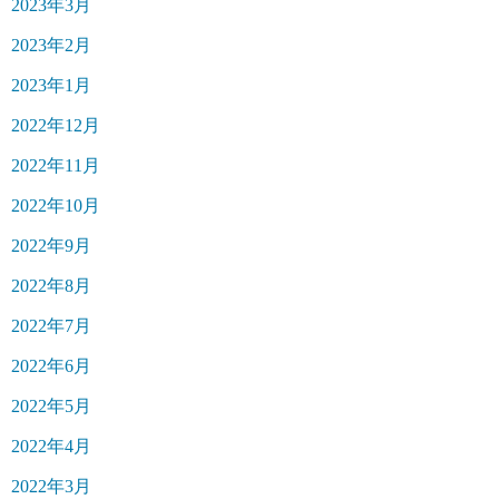
2023年3月
2023年2月
2023年1月
2022年12月
2022年11月
2022年10月
2022年9月
2022年8月
2022年7月
2022年6月
2022年5月
2022年4月
2022年3月