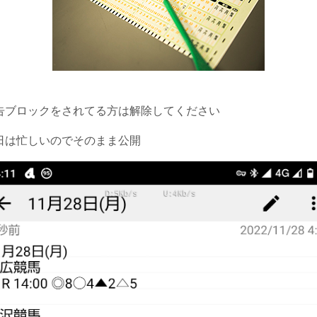
告ブロックをされてる方は解除してください
日は忙しいのでそのまま公開