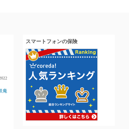
スマートフォンの保険
2022
咲庵