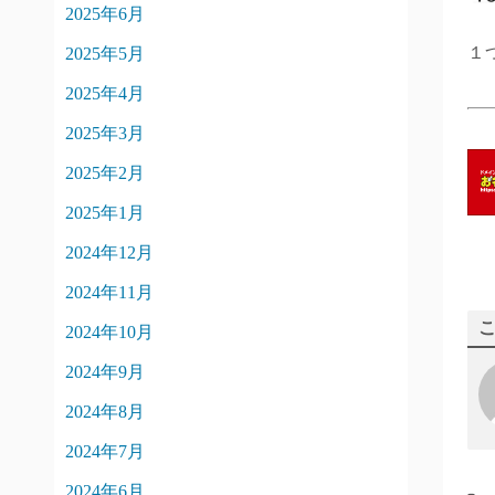
2025年6月
１つ
2025年5月
2025年4月
2025年3月
2025年2月
2025年1月
2024年12月
2024年11月
2024年10月
2024年9月
2024年8月
2024年7月
2024年6月