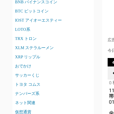
BNB バイナンスコイン
BTC ビットコイン
IOST アイオーエスティー
LOTO系
TRX トロン
広
XLM ステラルーメン
今
XRP リップル
おでかけ
サッカーくじ
トヨタ コムス
ナンバーズ系
ネット関連
仮想通貨