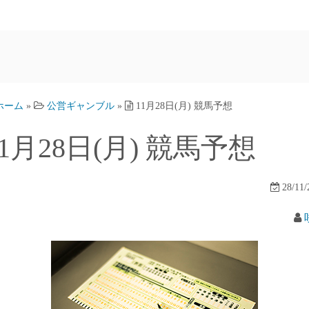
ホーム
»
公営ギャンブル
»
11月28日(月) 競馬予想
11月28日(月) 競馬予想
28/11/