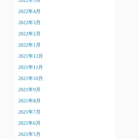
2022年5月
2022年4月
2022年3月
2022年2月
2022年1月
2021年12月
2021年11月
2021年10月
2021年9月
2021年8月
2021年7月
2021年6月
2021年5月