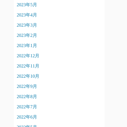
2023年5月
2023年4月
2023年3月
2023年2月
2023年1月
2022年12月
2022年11月
2022年10月
2022年9月
2022年8月
2022年7月
2022年6月