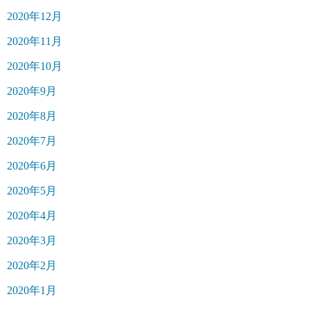
2020年12月
2020年11月
2020年10月
2020年9月
2020年8月
2020年7月
2020年6月
2020年5月
2020年4月
2020年3月
2020年2月
2020年1月