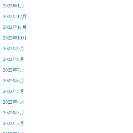
2023年1月
2022年12月
2022年11月
2022年10月
2022年9月
2022年8月
2022年7月
2022年6月
2022年5月
2022年4月
2022年3月
2022年2月