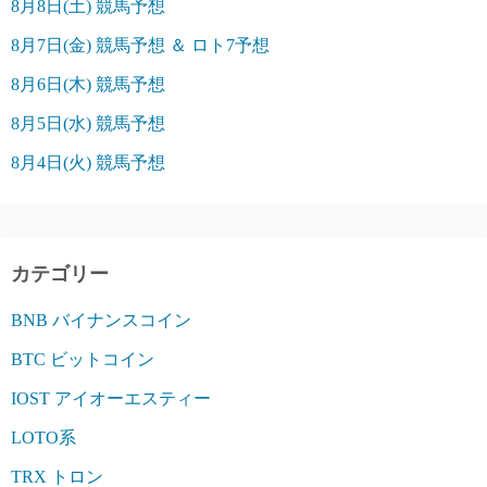
8月8日(土) 競馬予想
8月7日(金) 競馬予想 ＆ ロト7予想
8月6日(木) 競馬予想
8月5日(水) 競馬予想
8月4日(火) 競馬予想
カテゴリー
BNB バイナンスコイン
BTC ビットコイン
IOST アイオーエスティー
LOTO系
TRX トロン