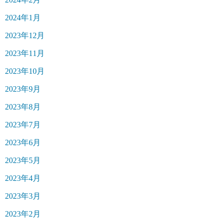
2024年1月
2023年12月
2023年11月
2023年10月
2023年9月
2023年8月
2023年7月
2023年6月
2023年5月
2023年4月
2023年3月
2023年2月