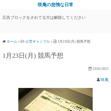
コ
咲庵の怠惰な日常
ン
テ
広告ブロックをされてる方は解除してください
ン
ツ
へ
ス
ホーム
»
公営ギャンブル
»
1月23日(月) 競馬予想
キ
1月23日(月) 競馬予想
ッ
プ
23/01/2023
咲庵