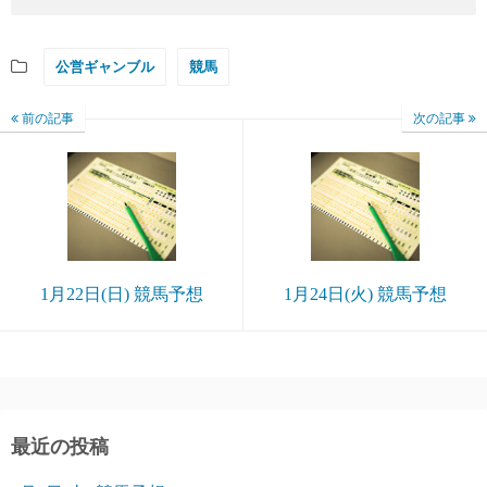
公営ギャンブル
競馬
前の記事
次の記事
1月22日(日) 競馬予想
1月24日(火) 競馬予想
最近の投稿