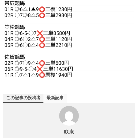
この記事の投稿者
最新記事
咲庵