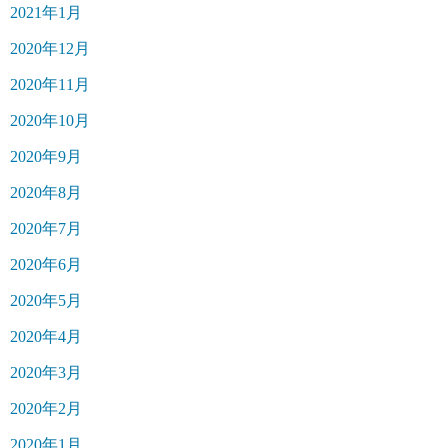
2021年1月
2020年12月
2020年11月
2020年10月
2020年9月
2020年8月
2020年7月
2020年6月
2020年5月
2020年4月
2020年3月
2020年2月
2020年1月