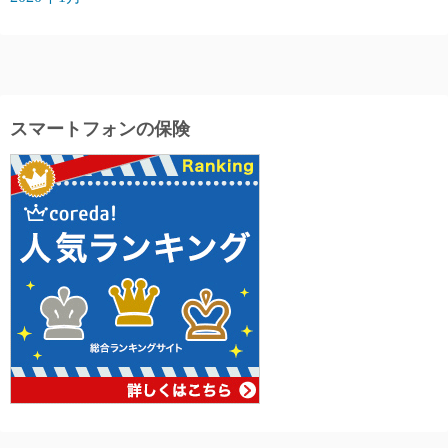
スマートフォンの保険