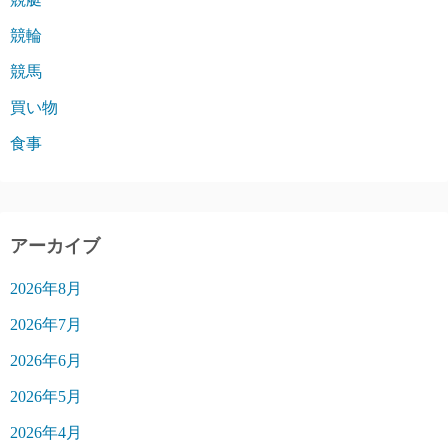
競輪
競馬
買い物
食事
アーカイブ
2026年8月
2026年7月
2026年6月
2026年5月
2026年4月