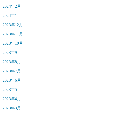
2024年2月
2024年1月
2023年12月
2023年11月
2023年10月
2023年9月
2023年8月
2023年7月
2023年6月
2023年5月
2023年4月
2023年3月