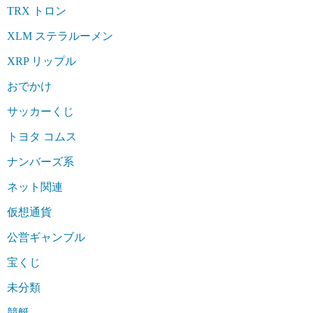
TRX トロン
XLM ステラルーメン
XRP リップル
おでかけ
サッカーくじ
トヨタ コムス
ナンバーズ系
ネット関連
仮想通貨
公営ギャンブル
宝くじ
未分類
競艇