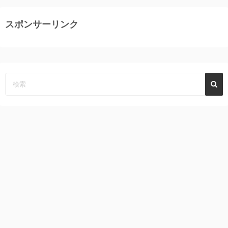
スポンサーリンク