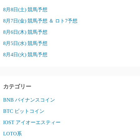
8月8日(土) 競馬予想
8月7日(金) 競馬予想 ＆ ロト7予想
8月6日(木) 競馬予想
8月5日(水) 競馬予想
8月4日(火) 競馬予想
カテゴリー
BNB バイナンスコイン
BTC ビットコイン
IOST アイオーエスティー
LOTO系