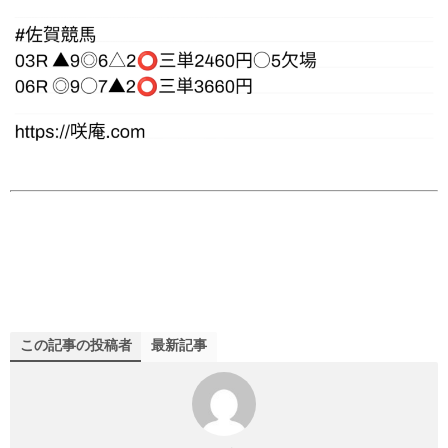
この記事の投稿者
最新記事