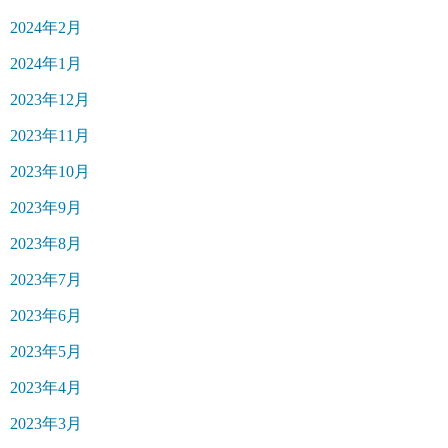
2024年2月
2024年1月
2023年12月
2023年11月
2023年10月
2023年9月
2023年8月
2023年7月
2023年6月
2023年5月
2023年4月
2023年3月