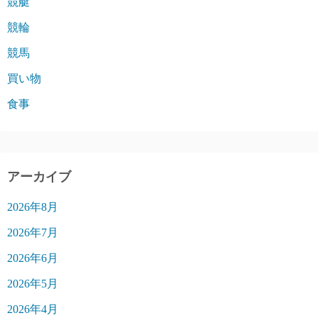
競艇
競輪
競馬
買い物
食事
アーカイブ
2026年8月
2026年7月
2026年6月
2026年5月
2026年4月