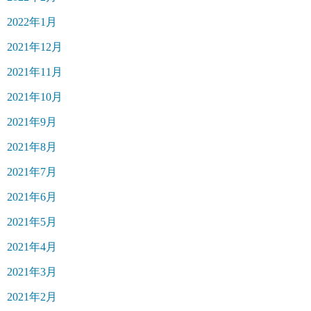
2022年1月
2021年12月
2021年11月
2021年10月
2021年9月
2021年8月
2021年7月
2021年6月
2021年5月
2021年4月
2021年3月
2021年2月