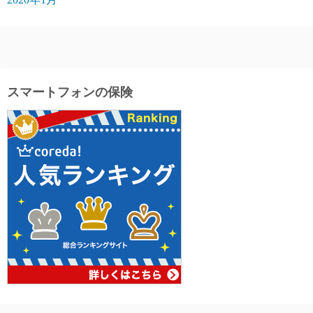
スマートフォンの保険