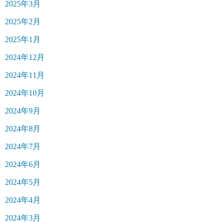
2025年3月
2025年2月
2025年1月
2024年12月
2024年11月
2024年10月
2024年9月
2024年8月
2024年7月
2024年6月
2024年5月
2024年4月
2024年3月