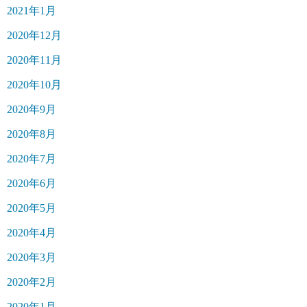
2021年1月
2020年12月
2020年11月
2020年10月
2020年9月
2020年8月
2020年7月
2020年6月
2020年5月
2020年4月
2020年3月
2020年2月
2020年1月