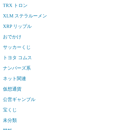
TRX トロン
XLM ステラルーメン
XRP リップル
おでかけ
サッカーくじ
トヨタ コムス
ナンバーズ系
ネット関連
仮想通貨
公営ギャンブル
宝くじ
未分類