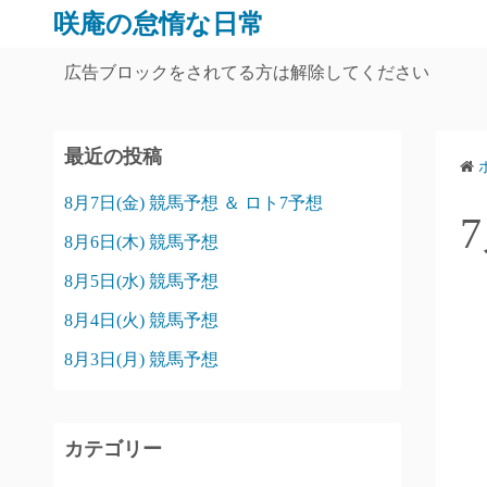
コ
咲庵の怠惰な日常
ン
テ
広告ブロックをされてる方は解除してください
ン
ツ
へ
最近の投稿
ス
8月7日(金) 競馬予想 ＆ ロト7予想
キ
ッ
8月6日(木) 競馬予想
プ
8月5日(水) 競馬予想
8月4日(火) 競馬予想
8月3日(月) 競馬予想
カテゴリー