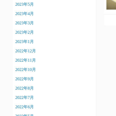
2023年5月
2023年4月
2023年3月
2023年2月
2023年1月
2022年12月
2022年11月
2022年10月
2022年9月
2022年8月
2022年7月
2022年6月