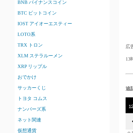
BNB バイナンスコイン
BTC ビットコイン
IOST アイオーエスティー
LOTO系
TRX トロン
広
XLM ステラルーメン
1
XRP リップル
おでかけ
サッカーくじ
追
トヨタ コムス
ナンバーズ系
ネット関連
仮想通貨