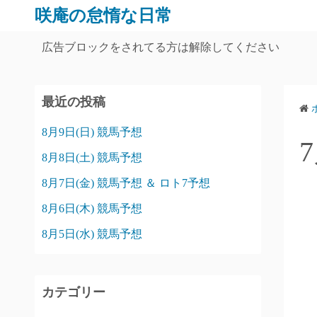
コ
咲庵の怠惰な日常
ン
テ
広告ブロックをされてる方は解除してください
ン
ツ
へ
最近の投稿
ス
8月9日(日) 競馬予想
キ
ッ
8月8日(土) 競馬予想
プ
8月7日(金) 競馬予想 ＆ ロト7予想
8月6日(木) 競馬予想
8月5日(水) 競馬予想
カテゴリー