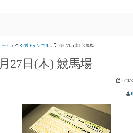
ホーム
»
公営ギャンブル
»
7月27日(木) 競馬場
7月27日(木) 競馬場
27/07/