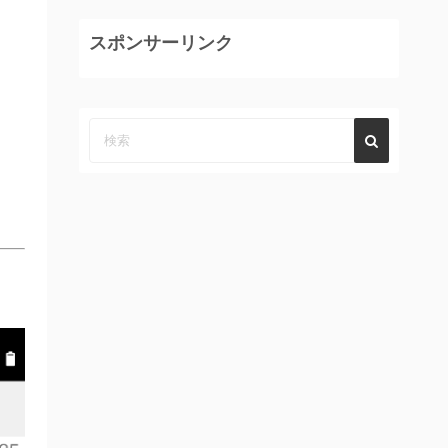
スポンサーリンク