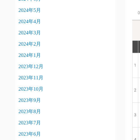
2024年5月
2024年4月
2024年3月
2024年2月
2024年1月
2023年12月
2023年11月
2023年10月
2023年9月
2023年8月
2023年7月
2023年6月