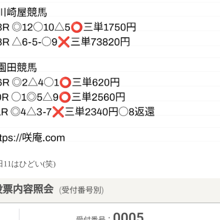
田11はひどい(笑)