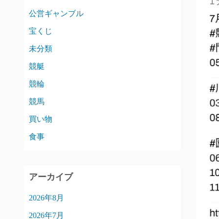
公営ギャンブル
宝くじ
未分類
競艇
競輪
競馬
買い物
食事
アーカイブ
2026年8月
2026年7月