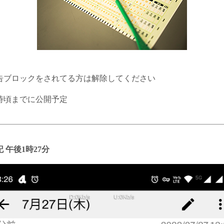
告ブロックをされてる方は解除してください
4時頃までに公開予定
 午後1時27分