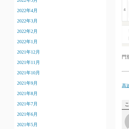
2022年5月
2022年4月
2022年3月
2022年2月
2022年1月
2021年12月
門
2021年11月
2021年10月
2021年9月
高速
2021年8月
2021年7月
2021年6月
2021年5月