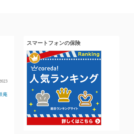
スマートフォンの保険
2023
咲庵