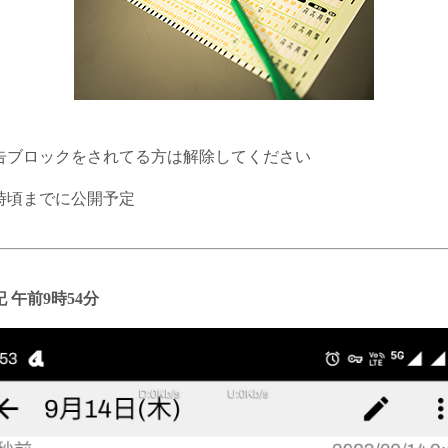
告ブロックをされてる方は解除してください
0時頃までに公開予定
 午前9時54分