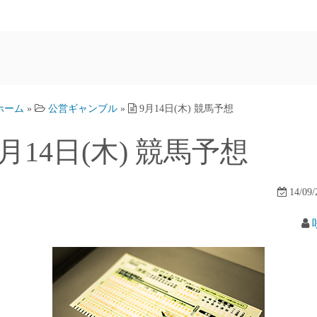
ホーム
»
公営ギャンブル
»
9月14日(木) 競馬予想
9月14日(木) 競馬予想
14/09/