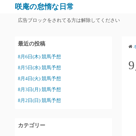
コ
咲庵の怠惰な日常
ン
テ
広告ブロックをされてる方は解除してください
ン
ツ
へ
最近の投稿
ス
8月6日(木) 競馬予想
キ
ッ
8月5日(水) 競馬予想
プ
8月4日(火) 競馬予想
8月3日(月) 競馬予想
8月2日(日) 競馬予想
カテゴリー