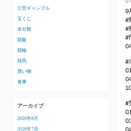
公営ギャンブル
宝くじ
未分類
競艇
競輪
競馬
買い物
食事
アーカイブ
2026年8月
2026年7月