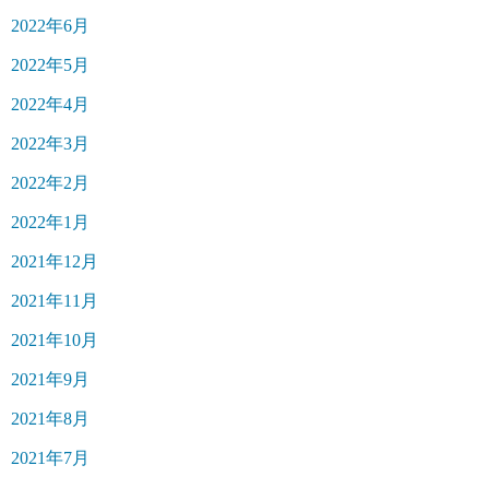
2022年6月
2022年5月
2022年4月
2022年3月
2022年2月
2022年1月
2021年12月
2021年11月
2021年10月
2021年9月
2021年8月
2021年7月