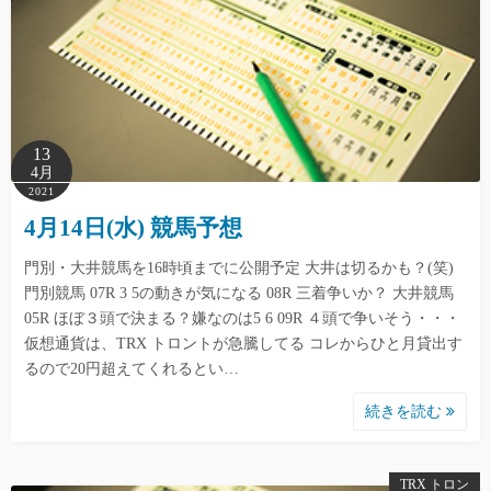
13
4月
2021
4月14日(水) 競馬予想
門別・大井競馬を16時頃までに公開予定 大井は切るかも？(笑)
門別競馬 07R 3 5の動きが気になる 08R 三着争いか？ 大井競馬
05R ほぼ３頭で決まる？嫌なのは5 6 09R ４頭で争いそう・・・
仮想通貨は、TRX トロントが急騰してる コレからひと月貸出す
るので20円超えてくれるとい…
続きを読む
TRX トロン