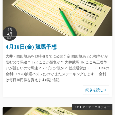
15
4月
2021
4月16日(金) 競馬予想
大井・園田競馬を13時頃までに公開予定 園田競馬 7R 3着争いが
悩むので馬連？ 12R ここが勝負か？ 大井競馬 1R ここも三着争
いが難しいので馬連？ 7R 穴は2頭か？ 仮想通貨は・・・ TRXの
金利100%の抽選ハズレたので またステーキングします… 金利
は毎日10円強を貰えます(笑) 追記…
続きを読む
IOST アイオーエスティー