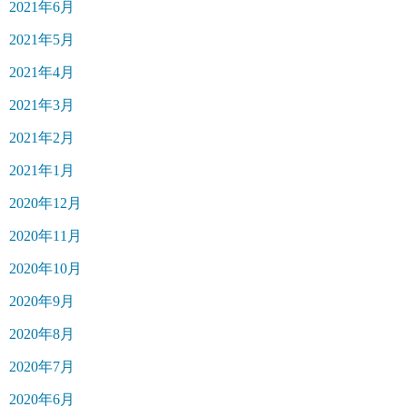
2021年6月
2021年5月
2021年4月
2021年3月
2021年2月
2021年1月
2020年12月
2020年11月
2020年10月
2020年9月
2020年8月
2020年7月
2020年6月