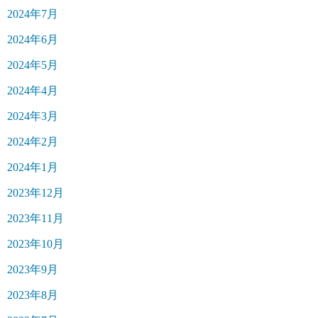
2024年7月
2024年6月
2024年5月
2024年4月
2024年3月
2024年2月
2024年1月
2023年12月
2023年11月
2023年10月
2023年9月
2023年8月