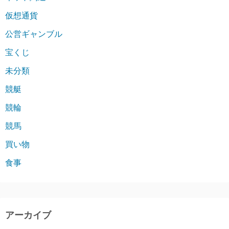
仮想通貨
公営ギャンブル
宝くじ
未分類
競艇
競輪
競馬
買い物
食事
アーカイブ