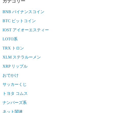
カテゴリー
BNB バイナンスコイン
BTC ビットコイン
IOST アイオーエスティー
LOTO系
TRX トロン
XLM ステラルーメン
XRP リップル
おでかけ
サッカーくじ
トヨタ コムス
ナンバーズ系
ネット関連