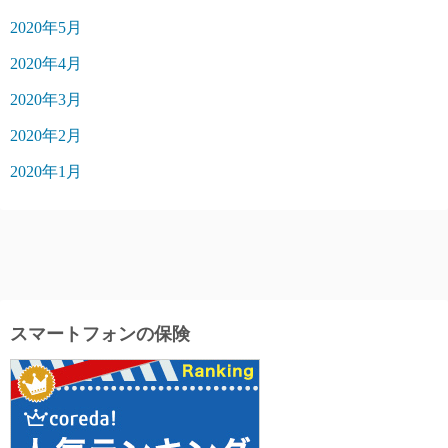
2020年5月
2020年4月
2020年3月
2020年2月
2020年1月
スマートフォンの保険