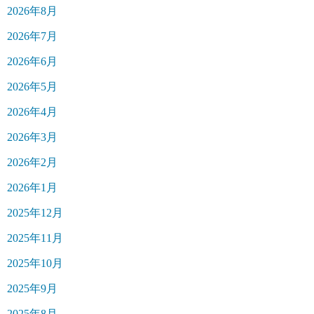
2026年8月
2026年7月
2026年6月
2026年5月
2026年4月
2026年3月
2026年2月
2026年1月
2025年12月
2025年11月
2025年10月
2025年9月
2025年8月