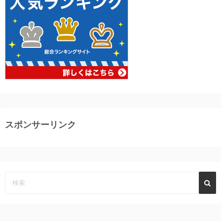
スポンサーリンク