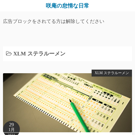
コ
咲庵の怠惰な日常
ン
テ
広告ブロックをされてる方は解除してください
ン
ツ
へ
ス
XLM ステラルーメン
キ
ッ
XLM ステラルーメン
プ
29
1月
2024