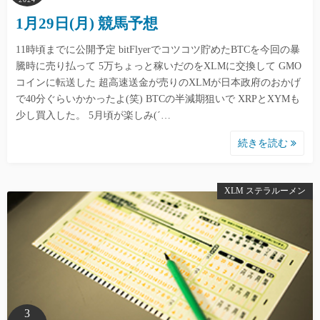
1月29日(月) 競馬予想
11時頃までに公開予定 bitFlyerでコツコツ貯めたBTCを今回の暴
騰時に売り払って 5万ちょっと稼いだのをXLMに交換して GMO
コインに転送した 超高速送金が売りのXLMが日本政府のおかげ
で40分ぐらいかかったよ(笑) BTCの半減期狙いで XRPとXYMも
少し買入した。 5月頃が楽しみ(´…
続きを読む
XLM ステラルーメン
3