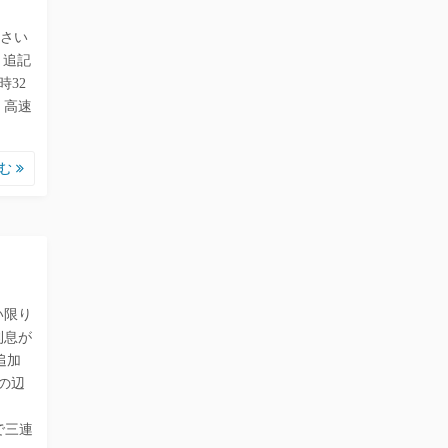
さい
 追記
時32
 高速
読む
い限り
利息が
追加
の辺
で三連