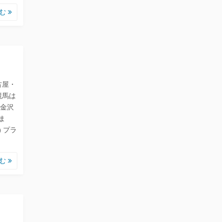
読む
古屋・
競馬は
・金沢
ま
 プラ
読む