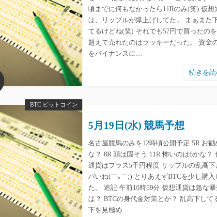
頃までに何もなかったら11Rのみ(笑) 仮想
は、リップルが爆上げしてた。 まぁまた
てるけどね(笑) それでも57円で買ったのを
超えて売れたのはラッキーだった。 資金
をバイナンスに…
続きを
BTC ビットコイン
5月19日(水) 競馬予想
名古屋競馬のみを12時頃公開予定 5R お勧
な？ 8R 頭は固そう 11R 怖いのは6かな？
通貨はプラス5千円程度 リップルの乱高下
バいね(￣｡￣;) とりあえずBTCを少し購入
た。 追記 午前10時59分 仮想通貨は急な
は？ BTCの身代金対策とか？ 乱高下して
下を見極め…