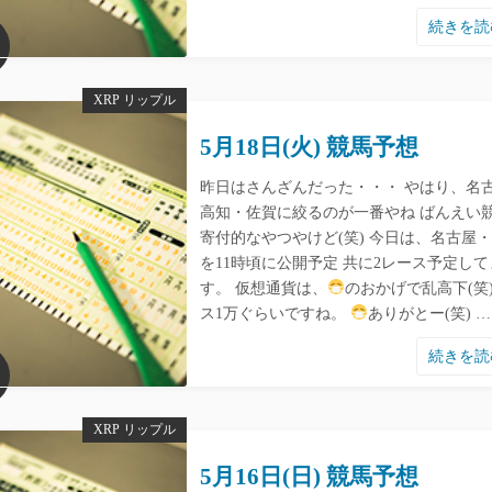
続きを
XRP リップル
5月18日(火) 競馬予想
昨日はさんざんだった・・・ やはり、名
高知・佐賀に絞るのが一番やね ばんえい
寄付的なやつやけど(笑) 今日は、名古屋
を11時頃に公開予定 共に2レース予定して
す。 仮想通貨は、
のおかげで乱高下(笑)
ス1万ぐらいですね。
ありがとー(笑) …
続きを
XRP リップル
5月16日(日) 競馬予想