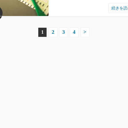
続きを
1
2
3
4
>