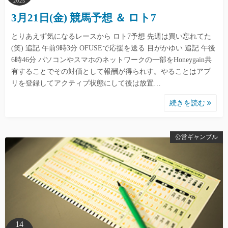
2025
3月21日(金) 競馬予想 ＆ ロト7
とりあえず気になるレースから ロト7予想 先週は買い忘れてた
(笑) 追記 午前9時3分 OFUSEで応援を送る 目がかゆい 追記 午後
6時46分 パソコンやスマホのネットワークの一部をHoneygain共
有することでその対価として報酬が得られす。やることはアプ
リを登録してアクティブ状態にして後は放置…
続きを読む
公営ギャンブル
14