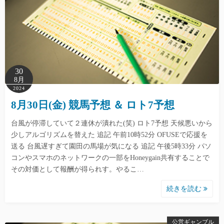
30
8月
2024
8月30日(金) 競馬予想 ＆ ロト7予想
台風が停滞していて２連休が潰れた(笑) ロト7予想 天候悪いから
少しアルゴリズムを替えた 追記 午前10時52分 OFUSEで応援を
送る 台風遅すぎて園田の馬場が気になる 追記 午後5時33分 パソ
コンやスマホのネットワークの一部をHoneygain共有することで
その対価として報酬が得られす。やるこ…
続きを読む
公営ギャンブル