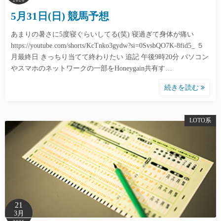
5月31日(日) 競馬予想
あまりの暑さに5度寝ぐらいしてる(笑) 寝過ぎて身体が痛い
https://youtube.com/shorts/KcTnko3gydw?si=0SvsbQO7K-8fid5_ ５
月最終日 きっちり当てて終わりたい 追記 午後9時20分 パソコン
やスマホのネットワークの一部をHoneygain共有す…
続きを読む
LOTO系
21
3月