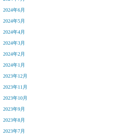
2024年6月
2024年5月
2024年4月
2024年3月
2024年2月
2024年1月
2023年12月
2023年11月
2023年10月
2023年9月
2023年8月
2023年7月