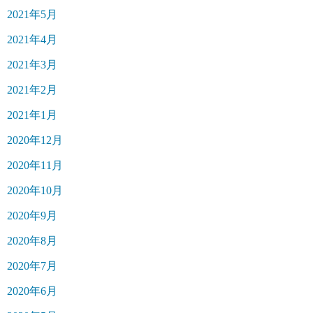
2021年5月
2021年4月
2021年3月
2021年2月
2021年1月
2020年12月
2020年11月
2020年10月
2020年9月
2020年8月
2020年7月
2020年6月