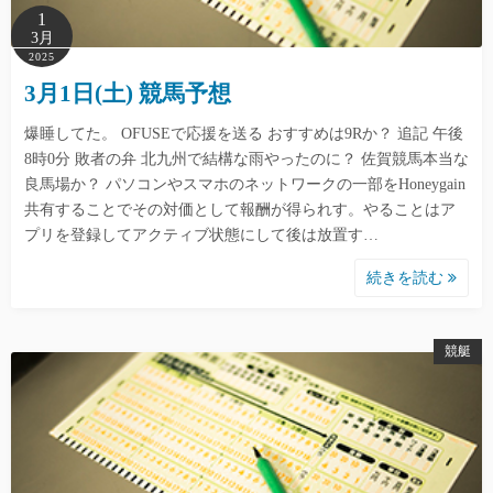
1
3月
2025
3月1日(土) 競馬予想
爆睡してた。 OFUSEで応援を送る おすすめは9Rか？ 追記 午後
8時0分 敗者の弁 北九州で結構な雨やったのに？ 佐賀競馬本当な
良馬場か？ パソコンやスマホのネットワークの一部をHoneygain
共有することでその対価として報酬が得られす。やることはア
プリを登録してアクティブ状態にして後は放置す…
続きを読む
競艇