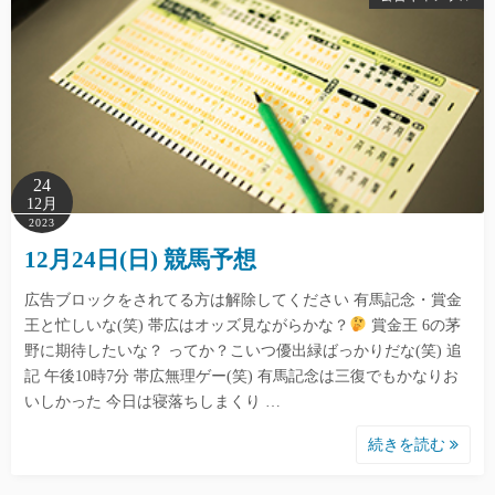
24
12月
2023
12月24日(日) 競馬予想
広告ブロックをされてる方は解除してください 有馬記念・賞金
王と忙しいな(笑) 帯広はオッズ見ながらかな？
賞金王 6の茅
野に期待したいな？ ってか？こいつ優出緑ばっかりだな(笑) 追
記 午後10時7分 帯広無理ゲー(笑) 有馬記念は三復でもかなりお
いしかった 今日は寝落ちしまくり …
続きを読む