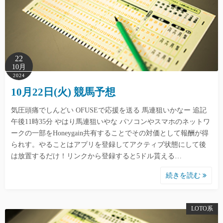
22
10月
2024
10月22日(火) 競馬予想
気圧頭痛でしんどい OFUSEで応援を送る 馬連狙いかなー 追記
午後11時35分 やはり馬連狙いやな パソコンやスマホのネットワ
ークの一部をHoneygain共有することでその対価として報酬が得
られす。やることはアプリを登録してアクティブ状態にして後
は放置するだけ！リンクから登録すると5ドル貰える…
続きを読む
LOTO系