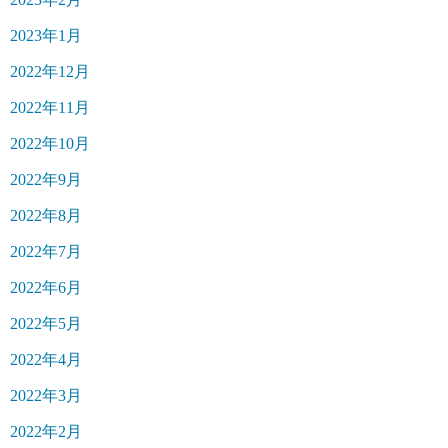
2023年1月
2022年12月
2022年11月
2022年10月
2022年9月
2022年8月
2022年7月
2022年6月
2022年5月
2022年4月
2022年3月
2022年2月