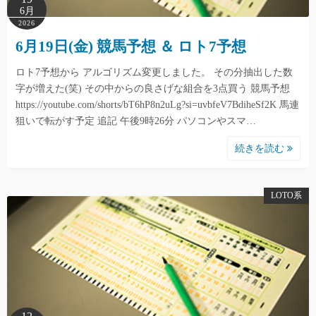
6月
2026
6月19日(金) 競馬予想 ＆ ロト7予想
ロト7予想から アルゴリズム変更しました。 その分抽出した数
字が増えた(笑) その中からの良さげな組合を3点買う 競馬予想
https://youtube.com/shorts/bT6hP8n2uLg?si=uvbfeV7BdiheSf2K 馬連
狙いで転がす予定 追記 午後9時26分 パソコンやスマ…
続きを読む
LOTO系