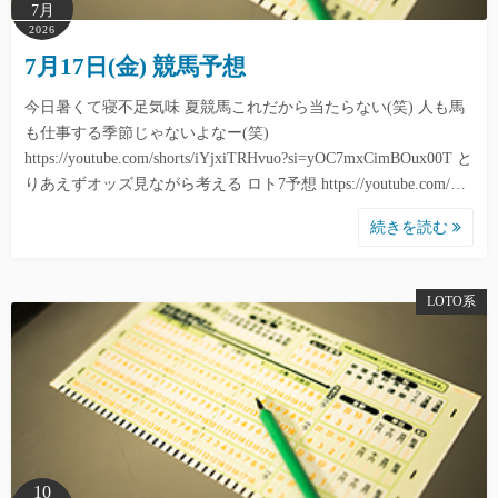
7月
2026
7月17日(金) 競馬予想
今日暑くて寝不足気味 夏競馬これだから当たらない(笑) 人も馬
も仕事する季節じゃないよなー(笑)
https://youtube.com/shorts/iYjxiTRHvuo?si=yOC7mxCimBOux00T と
りあえずオッズ見ながら考える ロト7予想 https://youtube.com/…
続きを読む
LOTO系
10