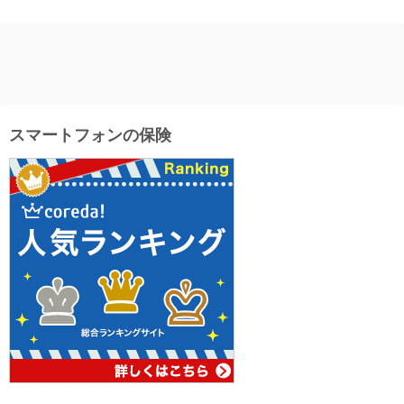
スマートフォンの保険