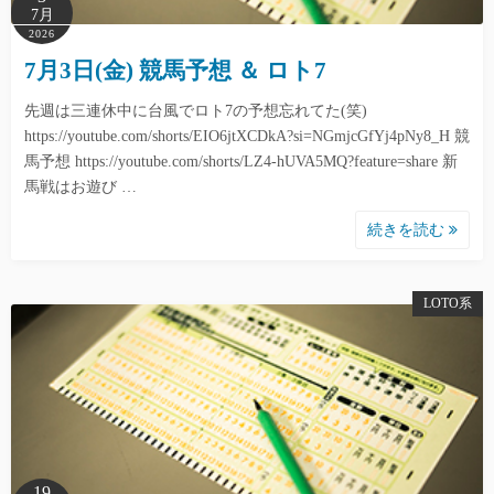
7月
2026
7月3日(金) 競馬予想 ＆ ロト7
先週は三連休中に台風でロト7の予想忘れてた(笑)
https://youtube.com/shorts/EIO6jtXCDkA?si=NGmjcGfYj4pNy8_H 競
馬予想 https://youtube.com/shorts/LZ4-hUVA5MQ?feature=share 新
馬戦はお遊び …
続きを読む
LOTO系
19