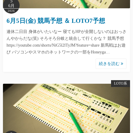
5
6月
2026
6月5日(金) 競馬予想 ＆ LOTO7予想
連休二日目 身体がいたいなー 寝てもHPが全開しないのはおっさ
んやからだな(笑) そろそろ分岐と統合して行くかな？ 競馬予想
https://youtube.com/shorts/NiG5l2lTyJM?feature=share 新馬戦はお遊
び パソコンやスマホのネットワークの一部をHoneyga…
続きを読む
LOTO系