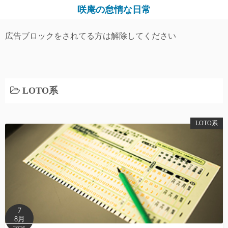
コ
咲庵の怠惰な日常
ン
テ
広告ブロックをされてる方は解除してください
ン
ツ
へ
ス
LOTO系
キ
ッ
LOTO系
プ
7
8月
2026