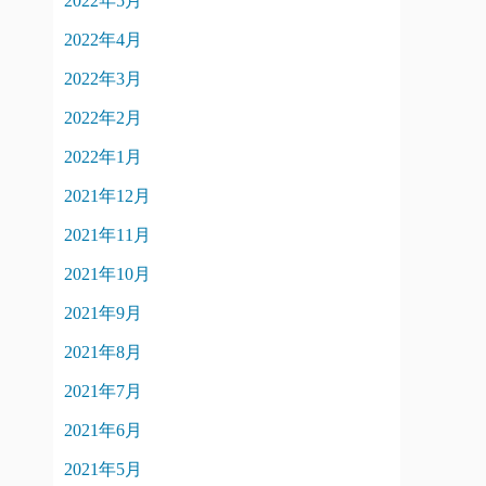
2022年5月
2022年4月
2022年3月
2022年2月
2022年1月
2021年12月
2021年11月
2021年10月
2021年9月
2021年8月
2021年7月
2021年6月
2021年5月