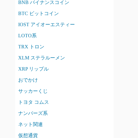
BNB バイナンスコイン
投
BTC ビットコイン
稿
IOST アイオーエスティー
ナ
LOTO系
ビ
TRX トロン
ゲ
XLM ステラルーメン
XRP リップル
ー
おでかけ
シ
サッカーくじ
ョ
トヨタ コムス
ン
ナンバーズ系
ネット関連
仮想通貨