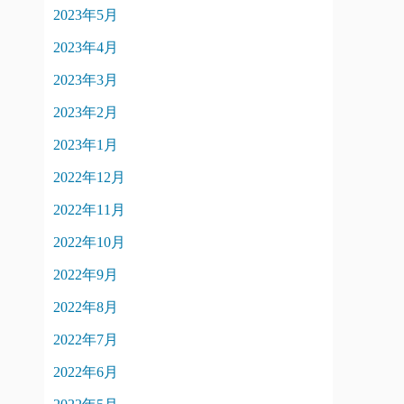
2023年5月
2023年4月
2023年3月
2023年2月
2023年1月
2022年12月
2022年11月
2022年10月
2022年9月
2022年8月
2022年7月
2022年6月