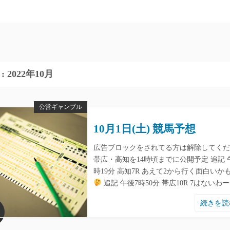
:
2022年10月
公営ギャンブル
10月1日(土) 競馬予想
広告ブロックをされてる方は解除してくだ
帯広・高知を14時頃までに公開予定 追記 
時19分 高知7R あえて2から行く面白いか
追記 午後7時50分 帯広10R 7はないわ
続きを