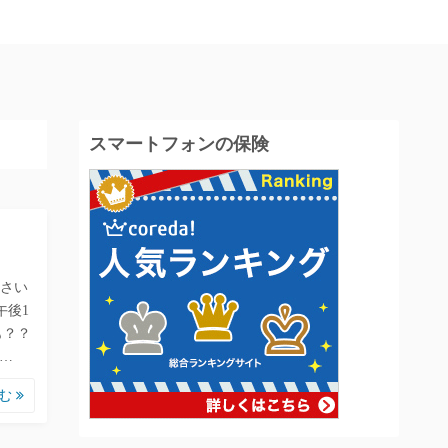
スマートフォンの保険
さい
午後1
も？？
ー…
読む