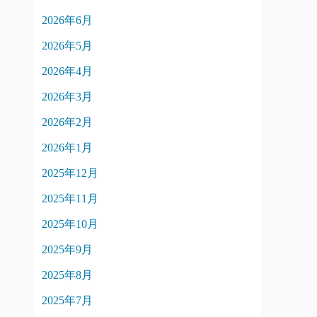
2026年6月
2026年5月
2026年4月
2026年3月
2026年2月
2026年1月
2025年12月
2025年11月
2025年10月
2025年9月
2025年8月
2025年7月