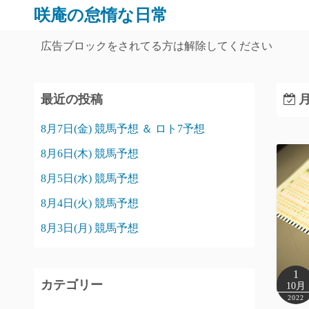
コ
咲庵の怠惰な日常
ン
テ
広告ブロックをされてる方は解除してください
ン
ツ
へ
最近の投稿
月
ス
8月7日(金) 競馬予想 ＆ ロト7予想
キ
ッ
8月6日(木) 競馬予想
プ
8月5日(水) 競馬予想
8月4日(火) 競馬予想
8月3日(月) 競馬予想
1
カテゴリー
10月
2022