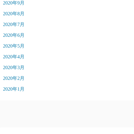
2020年9月
2020年8月
2020年7月
2020年6月
2020年5月
2020年4月
2020年3月
2020年2月
2020年1月