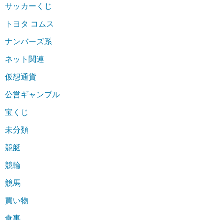
サッカーくじ
トヨタ コムス
ナンバーズ系
ネット関連
仮想通貨
公営ギャンブル
宝くじ
未分類
競艇
競輪
競馬
買い物
食事