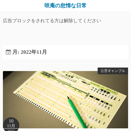
コ
咲庵の怠惰な日常
ン
テ
広告ブロックをされてる方は解除してください
ン
ツ
へ
ス
月:
2022年11月
キ
ッ
公営ギャンブル
プ
10
11月
2022