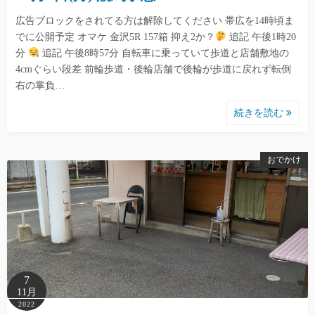
広告ブロックをされてる方は解除してください 帯広を14時頃ま
でに公開予定 オマケ 金沢5R 157箱 抑え2か？
追記 午後1時20
分
追記 午後8時57分 自転車に乗っていて歩道と店舗敷地の
4cmぐらい段差 前輪歩道・後輪店舗で後輪が歩道に戻れず転倒
右の掌負…
続きを読む
おでかけ
7
11月
2022