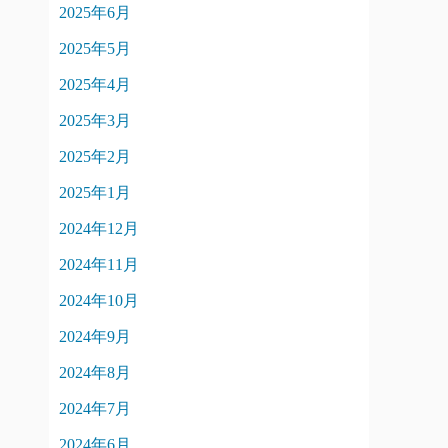
2025年6月
2025年5月
2025年4月
2025年3月
2025年2月
2025年1月
2024年12月
2024年11月
2024年10月
2024年9月
2024年8月
2024年7月
2024年6月