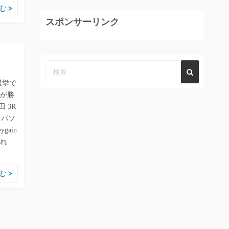
読む
スポンサーリンク
選挙で
マが勝
 3R
 パソ
ain
れ
読む