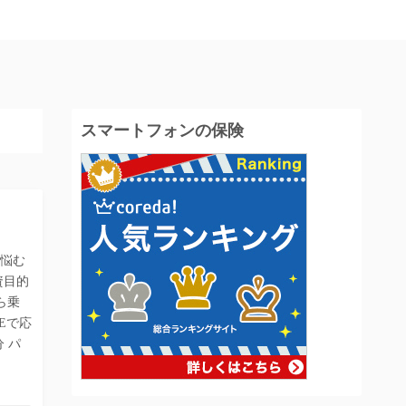
スマートフォンの保険
か悩む
資目的
ら乗
Eで応
 パ