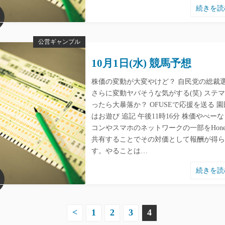
続きを
公営ギャンブル
10月1日(水) 競馬予想
株価の変動が大変やけど？ 自民党の総裁
さらに変動ヤバそうな気がする(笑) ステ
ったら大暴落か？ OFUSEで応援を送る 園田
はお遊び 追記 午後11時16分 株価やべーな
コンやスマホのネットワークの一部をHoneyg
共有することでその対価として報酬が得ら
す。やることは…
続きを
<
1
2
3
4