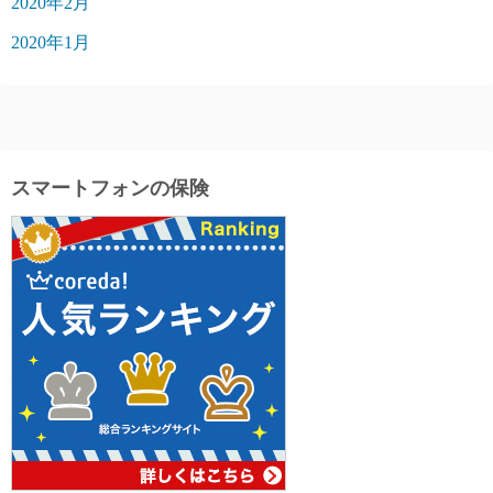
2020年2月
2020年1月
スマートフォンの保険