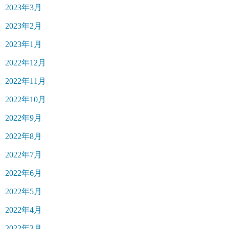
2023年3月
2023年2月
2023年1月
2022年12月
2022年11月
2022年10月
2022年9月
2022年8月
2022年7月
2022年6月
2022年5月
2022年4月
2022年3月