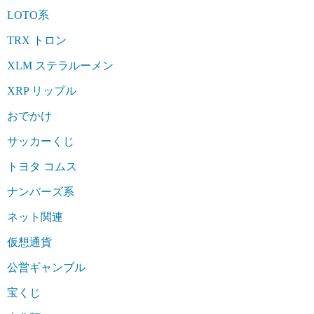
LOTO系
TRX トロン
XLM ステラルーメン
XRP リップル
おでかけ
サッカーくじ
トヨタ コムス
ナンバーズ系
ネット関連
仮想通貨
公営ギャンブル
宝くじ