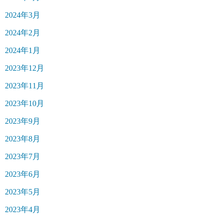
2024年3月
2024年2月
2024年1月
2023年12月
2023年11月
2023年10月
2023年9月
2023年8月
2023年7月
2023年6月
2023年5月
2023年4月