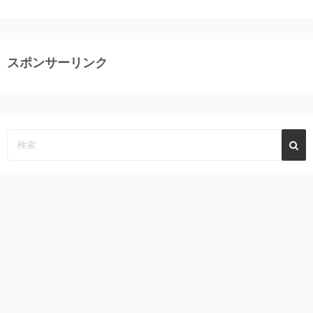
スポンサーリンク