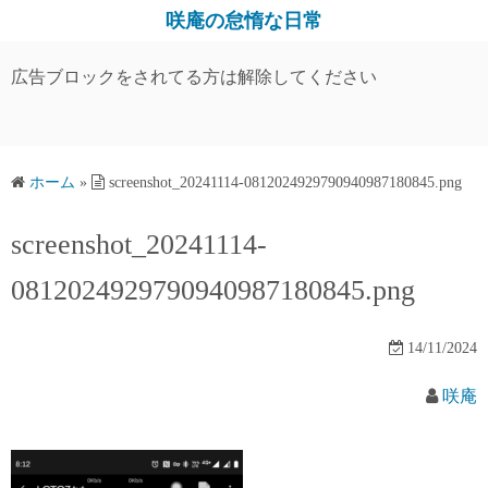
コ
咲庵の怠惰な日常
ン
テ
広告ブロックをされてる方は解除してください
ン
ツ
へ
ス
ホーム
»
screenshot_20241114-0812024929790940987180845.png
キ
screenshot_20241114-
ッ
プ
0812024929790940987180845.png
14/11/2024
咲庵