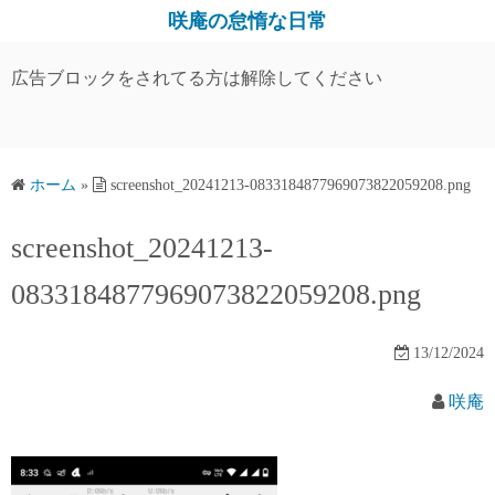
コ
咲庵の怠惰な日常
ン
テ
広告ブロックをされてる方は解除してください
ン
ツ
へ
ス
ホーム
»
screenshot_20241213-0833184877969073822059208.png
キ
screenshot_20241213-
ッ
プ
0833184877969073822059208.png
13/12/2024
咲庵