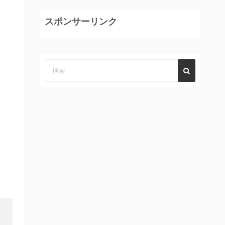
スポンサーリンク