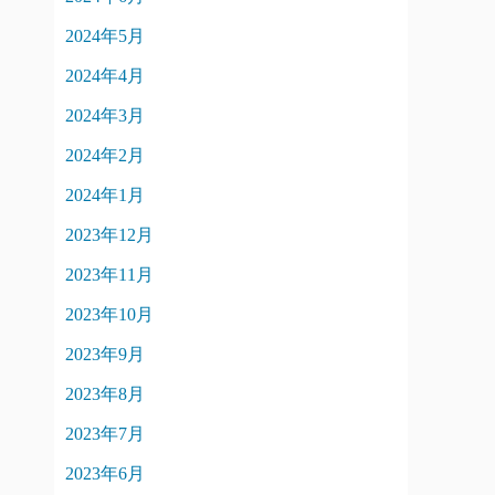
2024年5月
2024年4月
2024年3月
2024年2月
2024年1月
2023年12月
2023年11月
2023年10月
2023年9月
2023年8月
2023年7月
2023年6月