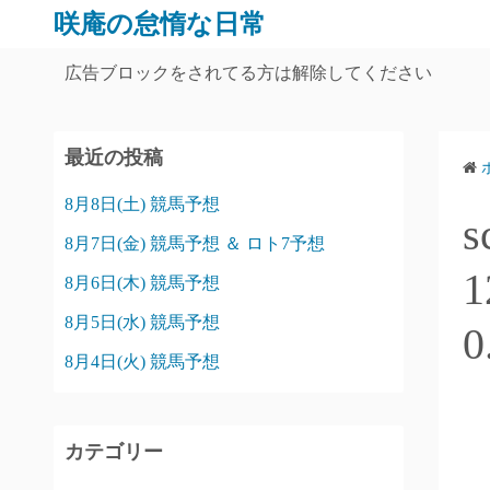
コ
咲庵の怠惰な日常
ン
テ
広告ブロックをされてる方は解除してください
ン
ツ
へ
最近の投稿
ス
8月8日(土) 競馬予想
キ
s
ッ
8月7日(金) 競馬予想 ＆ ロト7予想
プ
1
8月6日(木) 競馬予想
8月5日(水) 競馬予想
0
8月4日(火) 競馬予想
カテゴリー