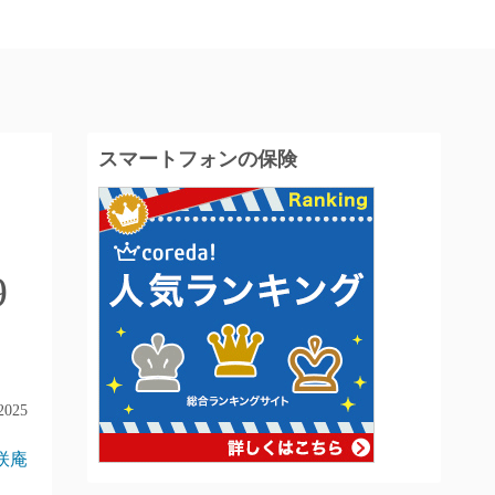
スマートフォンの保険
9
2025
咲庵