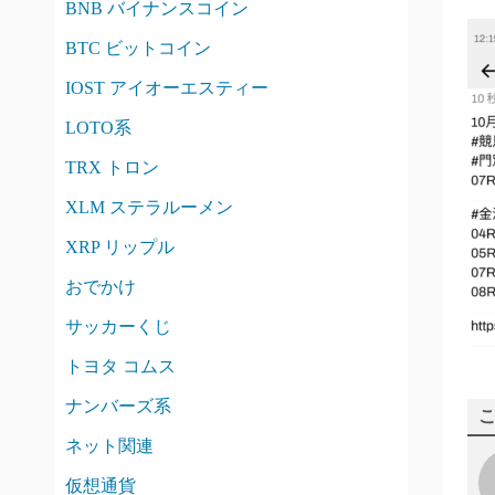
BNB バイナンスコイン
BTC ビットコイン
IOST アイオーエスティー
LOTO系
TRX トロン
XLM ステラルーメン
XRP リップル
おでかけ
サッカーくじ
トヨタ コムス
ナンバーズ系
ネット関連
仮想通貨