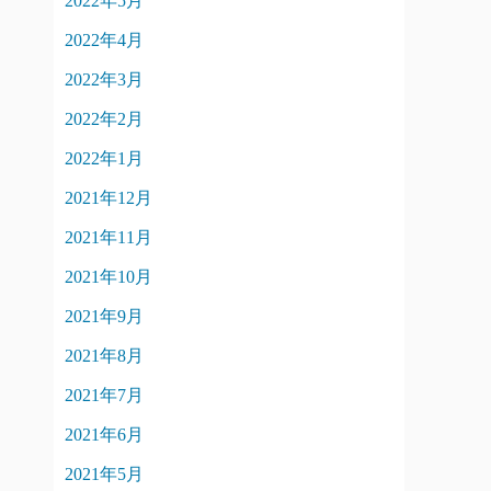
2022年5月
2022年4月
2022年3月
2022年2月
2022年1月
2021年12月
2021年11月
2021年10月
2021年9月
2021年8月
2021年7月
2021年6月
2021年5月