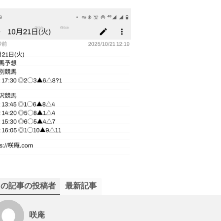
この記事の投稿者
最新記事
咲庵