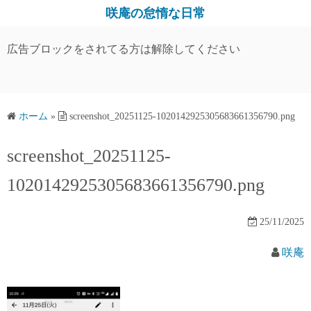
コ
咲庵の怠惰な日常
ン
テ
広告ブロックをされてる方は解除してください
ン
ツ
へ
ス
ホーム
»
screenshot_20251125-1020142925305683661356790.png
キ
screenshot_20251125-
ッ
プ
1020142925305683661356790.png
25/11/2025
咲庵