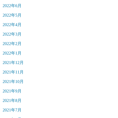
2022年6月
2022年5月
2022年4月
2022年3月
2022年2月
2022年1月
2021年12月
2021年11月
2021年10月
2021年9月
2021年8月
2021年7月