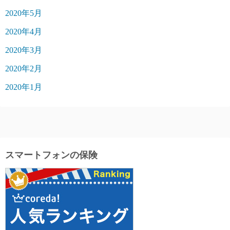
2020年5月
2020年4月
2020年3月
2020年2月
2020年1月
スマートフォンの保険