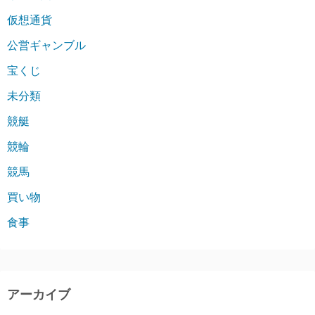
仮想通貨
公営ギャンブル
宝くじ
未分類
競艇
競輪
競馬
買い物
食事
アーカイブ