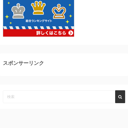
スポンサーリンク