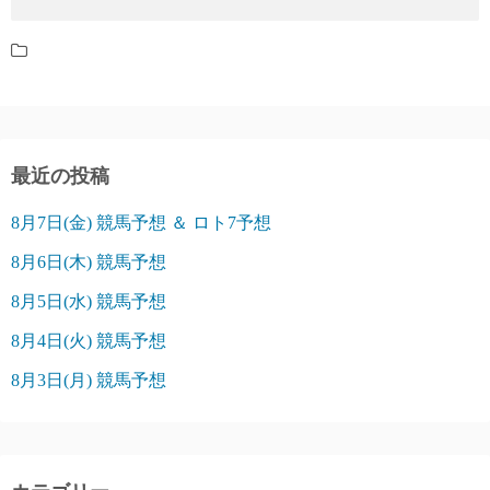
最近の投稿
8月7日(金) 競馬予想 ＆ ロト7予想
8月6日(木) 競馬予想
8月5日(水) 競馬予想
8月4日(火) 競馬予想
8月3日(月) 競馬予想