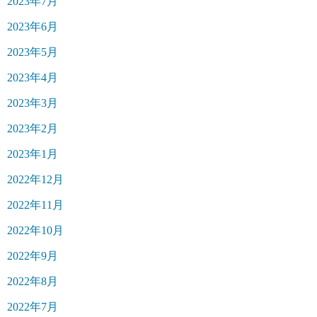
2023年7月
2023年6月
2023年5月
2023年4月
2023年3月
2023年2月
2023年1月
2022年12月
2022年11月
2022年10月
2022年9月
2022年8月
2022年7月