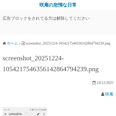
コ
咲庵の怠惰な日常
ン
テ
広告ブロックをされてる方は解除してください
ン
ツ
へ
ス
ホーム
»
screenshot_20251224-1054217546356142864794239.png
キ
screenshot_20251224-
ッ
プ
1054217546356142864794239.png
24/12/2025
咲庵