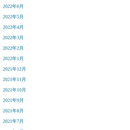
2022年6月
2022年5月
2022年4月
2022年3月
2022年2月
2022年1月
2021年12月
2021年11月
2021年10月
2021年9月
2021年8月
2021年7月