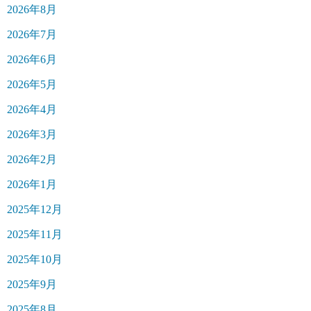
2026年8月
2026年7月
2026年6月
2026年5月
2026年4月
2026年3月
2026年2月
2026年1月
2025年12月
2025年11月
2025年10月
2025年9月
2025年8月