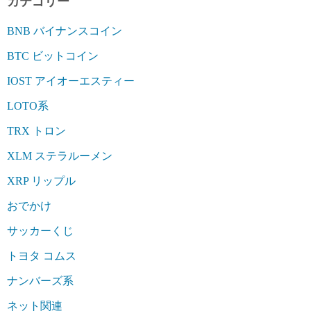
カテゴリー
BNB バイナンスコイン
BTC ビットコイン
IOST アイオーエスティー
LOTO系
TRX トロン
XLM ステラルーメン
XRP リップル
おでかけ
サッカーくじ
トヨタ コムス
ナンバーズ系
ネット関連