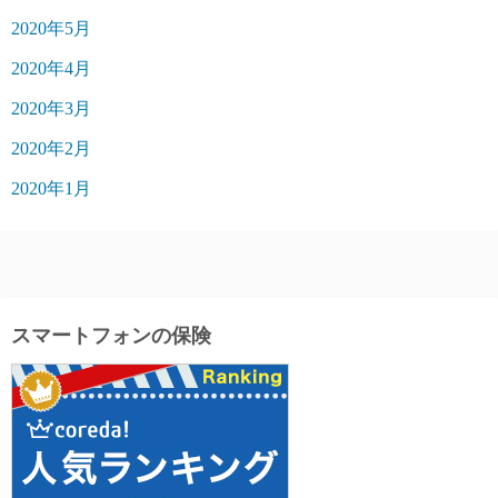
2020年5月
2020年4月
2020年3月
2020年2月
2020年1月
スマートフォンの保険