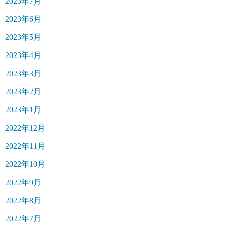
2023年7月
2023年6月
2023年5月
2023年4月
2023年3月
2023年2月
2023年1月
2022年12月
2022年11月
2022年10月
2022年9月
2022年8月
2022年7月