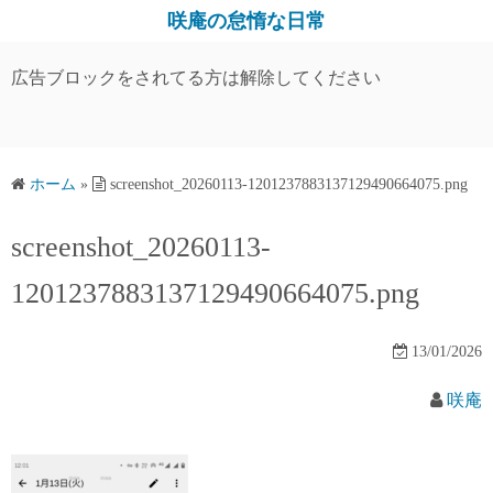
コ
咲庵の怠惰な日常
ン
テ
広告ブロックをされてる方は解除してください
ン
ツ
へ
ス
ホーム
»
screenshot_20260113-1201237883137129490664075.png
キ
screenshot_20260113-
ッ
プ
1201237883137129490664075.png
13/01/2026
咲庵