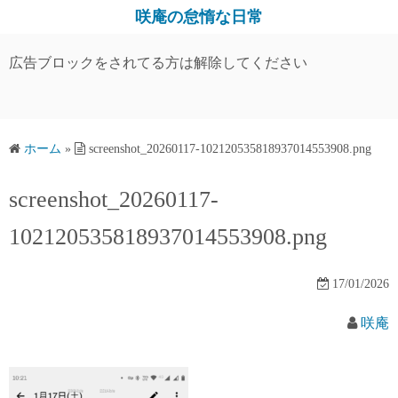
コ
咲庵の怠惰な日常
ン
テ
広告ブロックをされてる方は解除してください
ン
ツ
へ
ス
ホーム
»
screenshot_20260117-102120535818937014553908.png
キ
screenshot_20260117-
ッ
プ
102120535818937014553908.png
17/01/2026
咲庵