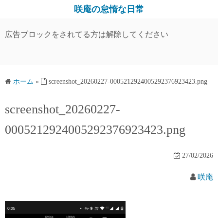
コ
咲庵の怠惰な日常
ン
テ
広告ブロックをされてる方は解除してください
ン
ツ
へ
ス
ホーム
»
screenshot_20260227-0005212924005292376923423.png
キ
screenshot_20260227-
ッ
プ
0005212924005292376923423.png
27/02/2026
咲庵