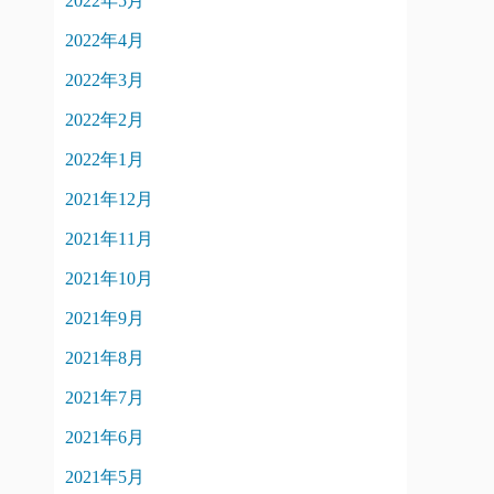
2022年5月
2022年4月
2022年3月
2022年2月
2022年1月
2021年12月
2021年11月
2021年10月
2021年9月
2021年8月
2021年7月
2021年6月
2021年5月