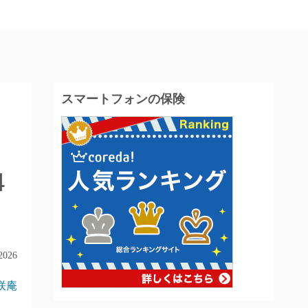
スマートフォンの保険
4
2026
咲庵