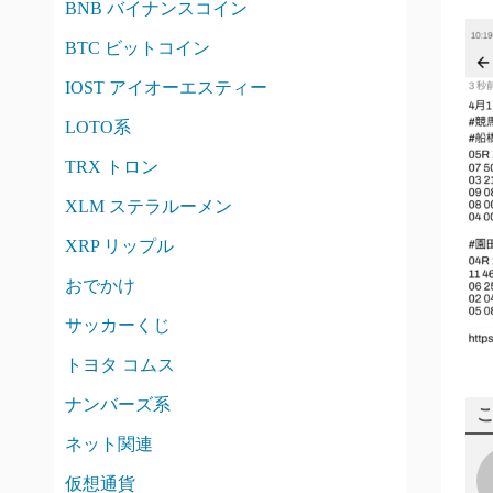
BNB バイナンスコイン
BTC ビットコイン
IOST アイオーエスティー
LOTO系
TRX トロン
XLM ステラルーメン
XRP リップル
おでかけ
サッカーくじ
トヨタ コムス
ナンバーズ系
ネット関連
仮想通貨