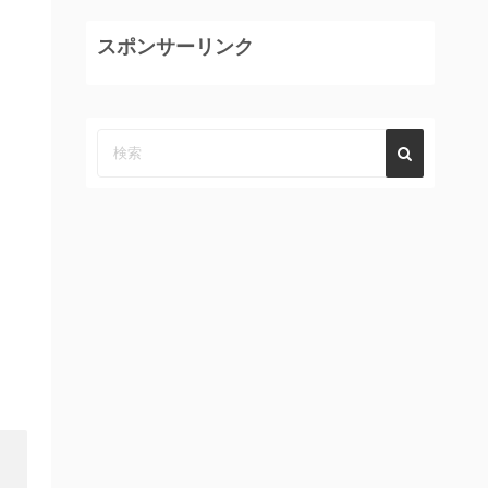
スポンサーリンク