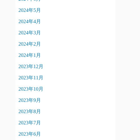
2024年5月
2024年4月
2024年3月
2024年2月
2024年1月
2023年12月
2023年11月
2023年10月
2023年9月
2023年8月
2023年7月
2023年6月