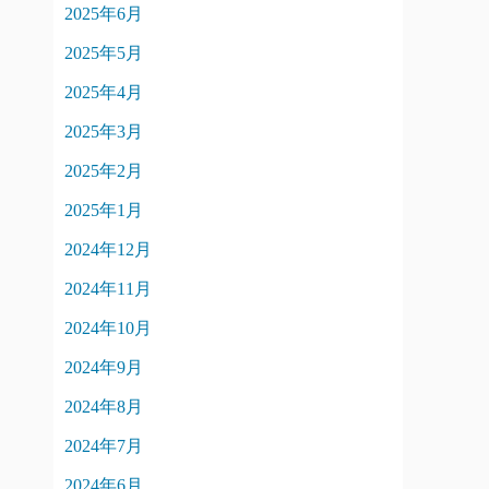
2025年6月
2025年5月
2025年4月
2025年3月
2025年2月
2025年1月
2024年12月
2024年11月
2024年10月
2024年9月
2024年8月
2024年7月
2024年6月