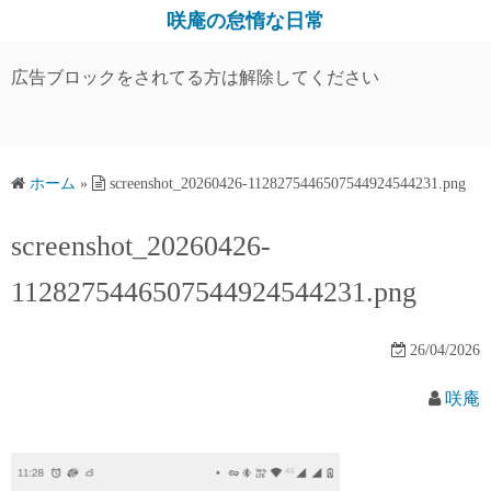
コ
咲庵の怠惰な日常
ン
テ
広告ブロックをされてる方は解除してください
ン
ツ
へ
ス
ホーム
»
screenshot_20260426-1128275446507544924544231.png
キ
screenshot_20260426-
ッ
プ
1128275446507544924544231.png
26/04/2026
咲庵