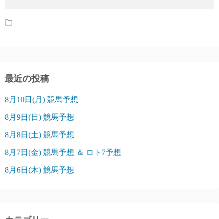
最近の投稿
8月10日(月) 競馬予想
8月9日(日) 競馬予想
8月8日(土) 競馬予想
8月7日(金) 競馬予想 ＆ ロト7予想
8月6日(木) 競馬予想