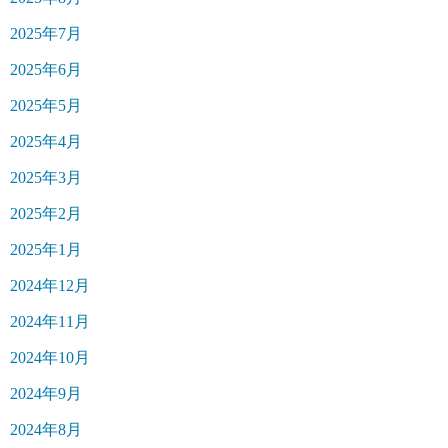
2025年7月
2025年6月
2025年5月
2025年4月
2025年3月
2025年2月
2025年1月
2024年12月
2024年11月
2024年10月
2024年9月
2024年8月