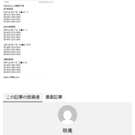
この記事の投稿者
最新記事
咲庵