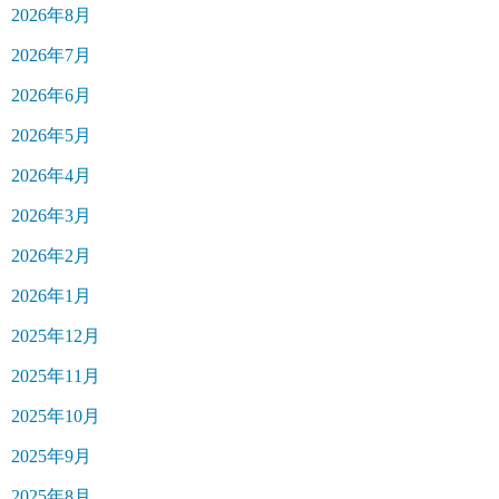
2026年8月
2026年7月
2026年6月
2026年5月
2026年4月
2026年3月
2026年2月
2026年1月
2025年12月
2025年11月
2025年10月
2025年9月
2025年8月