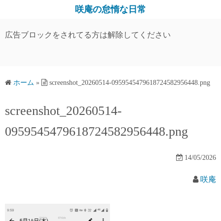
コ
咲庵の怠惰な日常
ン
テ
広告ブロックをされてる方は解除してください
ン
ツ
へ
ス
ホーム
»
screenshot_20260514-0959545479618724582956448.png
キ
screenshot_20260514-
ッ
プ
0959545479618724582956448.png
14/05/2026
咲庵