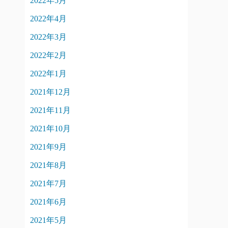
2022年5月
2022年4月
2022年3月
2022年2月
2022年1月
2021年12月
2021年11月
2021年10月
2021年9月
2021年8月
2021年7月
2021年6月
2021年5月