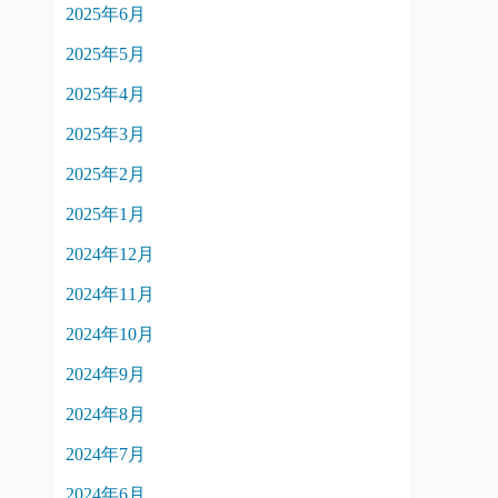
2025年6月
2025年5月
2025年4月
2025年3月
2025年2月
2025年1月
2024年12月
2024年11月
2024年10月
2024年9月
2024年8月
2024年7月
2024年6月