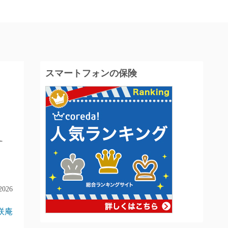
スマートフォンの保険
1
2026
咲庵