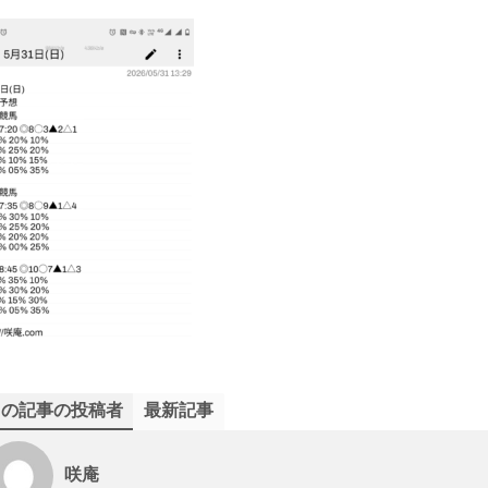
この記事の投稿者
最新記事
咲庵