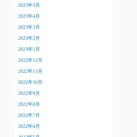
2023年5月
2023年4月
2023年3月
2023年2月
2023年1月
2022年12月
2022年11月
2022年10月
2022年9月
2022年8月
2022年7月
2022年6月