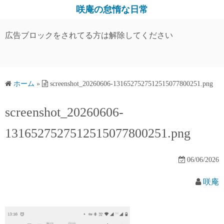
コ
咲庵の怠惰な日常
ン
テ
広告ブロックをされてる方は解除してください
ン
ツ
へ
ス
ホーム
»
screenshot_20260606-1316527527512515077800251.png
キ
screenshot_20260606-
ッ
プ
1316527527512515077800251.png
06/06/2026
咲庵