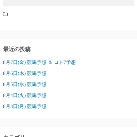
最近の投稿
8月7日(金) 競馬予想 ＆ ロト7予想
8月6日(木) 競馬予想
8月5日(水) 競馬予想
8月4日(火) 競馬予想
8月3日(月) 競馬予想