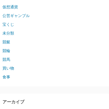
仮想通貨
公営ギャンブル
宝くじ
未分類
競艇
競輪
競馬
買い物
食事
アーカイブ