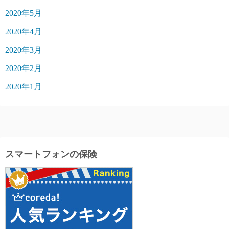
2020年5月
2020年4月
2020年3月
2020年2月
2020年1月
スマートフォンの保険