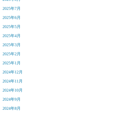
2025年7月
2025年6月
2025年5月
2025年4月
2025年3月
2025年2月
2025年1月
2024年12月
2024年11月
2024年10月
2024年9月
2024年8月