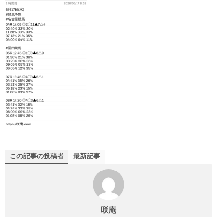
この記事の投稿者
最新記事
咲庵