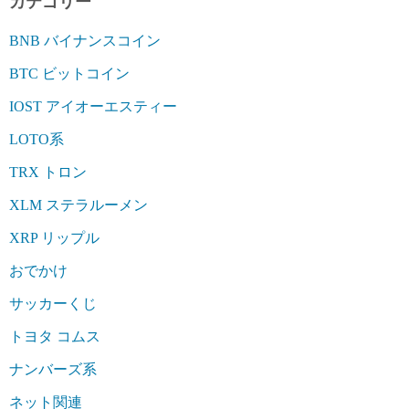
カテゴリー
BNB バイナンスコイン
BTC ビットコイン
IOST アイオーエスティー
LOTO系
TRX トロン
XLM ステラルーメン
XRP リップル
おでかけ
サッカーくじ
トヨタ コムス
ナンバーズ系
ネット関連