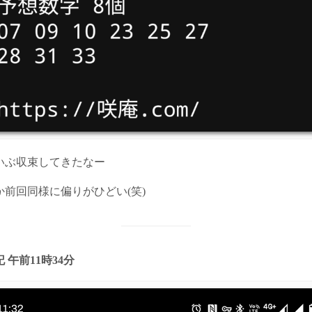
いぶ収束してきたなー
か前回同様に偏りがひどい(笑)
 午前11時34分