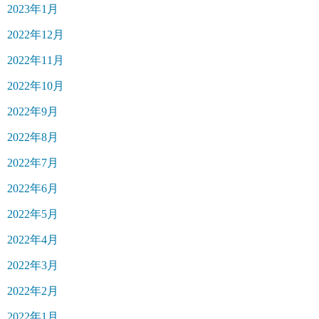
2023年1月
2022年12月
2022年11月
2022年10月
2022年9月
2022年8月
2022年7月
2022年6月
2022年5月
2022年4月
2022年3月
2022年2月
2022年1月