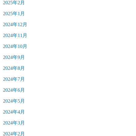
2025年2月
2025年1月
2024年12月
2024年11月
2024年10月
2024年9月
2024年8月
2024年7月
2024年6月
2024年5月
2024年4月
2024年3月
2024年2月