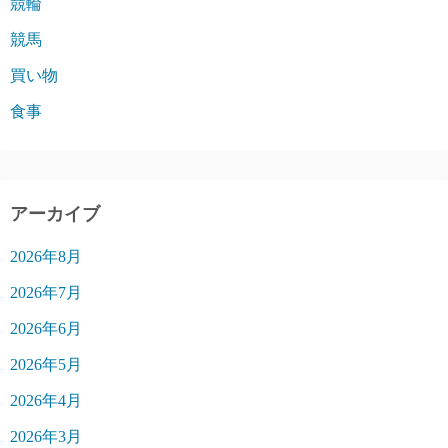
競輪
競馬
買い物
食事
アーカイブ
2026年8月
2026年7月
2026年6月
2026年5月
2026年4月
2026年3月