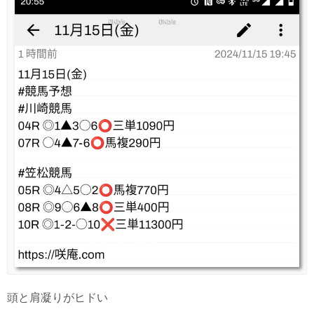
頭と肩凝りがヒドい