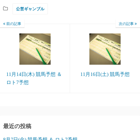
公営ギャンブル
前の記事
次の記事
11月14日(木) 競馬予想 ＆
11月16日(土) 競馬予想
ロト7予想
最近の投稿
8月7日(金) 競馬予想 ＆ ロト7予想