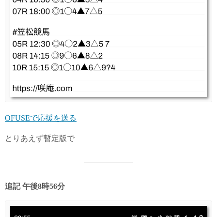
OFUSEで応援を送る
とりあえず暫定版で
追記 午後8時56分