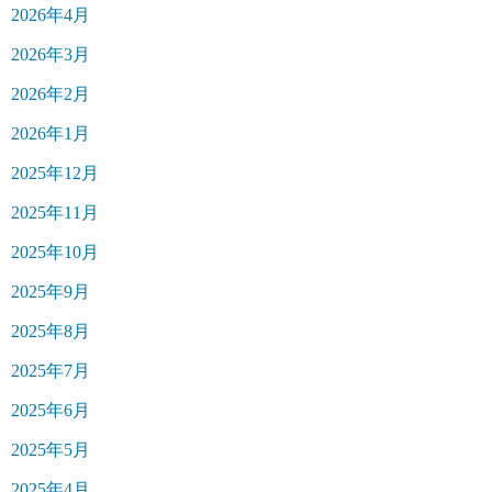
2026年4月
2026年3月
2026年2月
2026年1月
2025年12月
2025年11月
2025年10月
2025年9月
2025年8月
2025年7月
2025年6月
2025年5月
2025年4月