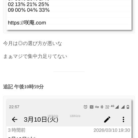
今月は◎の選び方が悪いな
まぁマジで集中力足りてない
追記 午後10時59分