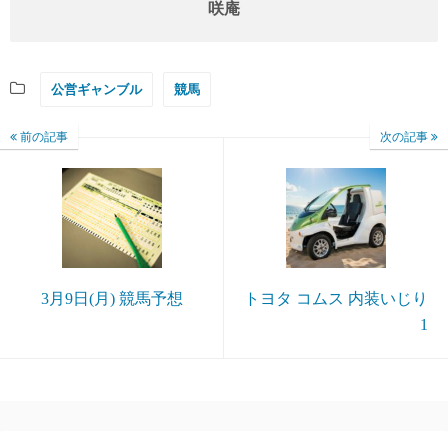
咲庵
公営ギャンブル
競馬
前の記事
次の記事
3月9日(月) 競馬予想
トヨタ コムス 内装いじり
1