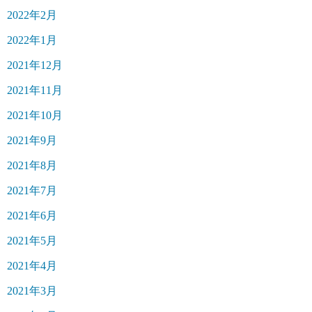
2022年2月
2022年1月
2021年12月
2021年11月
2021年10月
2021年9月
2021年8月
2021年7月
2021年6月
2021年5月
2021年4月
2021年3月