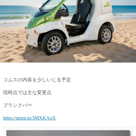
コムスの内装を少しいじる予定
現時点では主な変更点
ブランクバー
https://amzn.to/3MXKAxX