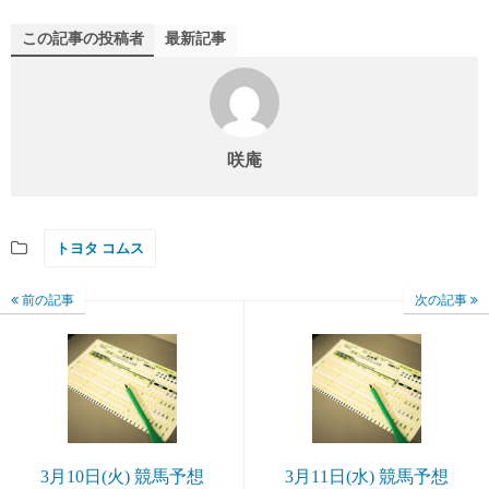
この記事の投稿者
最新記事
咲庵
トヨタ コムス
前の記事
次の記事
3月10日(火) 競馬予想
3月11日(水) 競馬予想