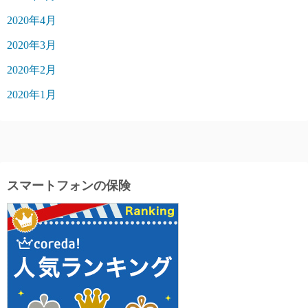
2020年4月
2020年3月
2020年2月
2020年1月
スマートフォンの保険