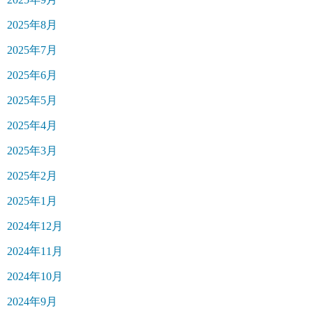
2025年8月
2025年7月
2025年6月
2025年5月
2025年4月
2025年3月
2025年2月
2025年1月
2024年12月
2024年11月
2024年10月
2024年9月