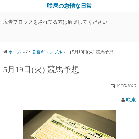
コ
咲庵の怠惰な日常
ン
テ
広告ブロックをされてる方は解除してください
ン
ツ
へ
ス
ホーム
»
公営ギャンブル
»
5月19日(火) 競馬予想
キ
5月19日(火) 競馬予想
ッ
プ
19/05/2026
咲庵