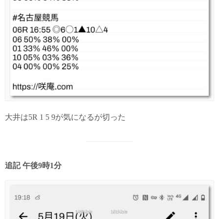
大井は5R 1 5 9が気になるが切った
追記 午後9時1分