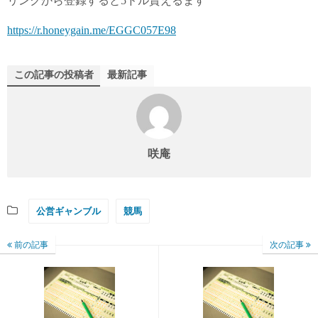
リンクから登録すると5ドル貰えるます
https://r.honeygain.me/EGGC057E98
この記事の投稿者
最新記事
咲庵
公営ギャンブル
競馬
前の記事
次の記事