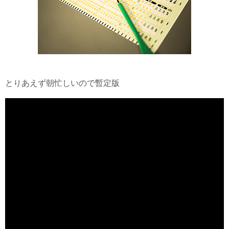
とりあえず朝忙しいので暫定版