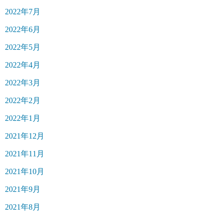
2022年7月
2022年6月
2022年5月
2022年4月
2022年3月
2022年2月
2022年1月
2021年12月
2021年11月
2021年10月
2021年9月
2021年8月