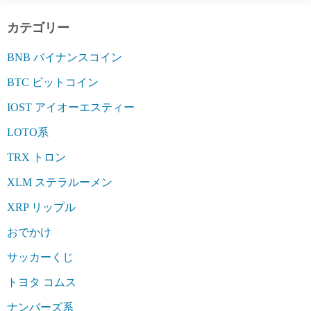
カテゴリー
BNB バイナンスコイン
BTC ビットコイン
IOST アイオーエスティー
LOTO系
TRX トロン
XLM ステラルーメン
XRP リップル
おでかけ
サッカーくじ
トヨタ コムス
ナンバーズ系