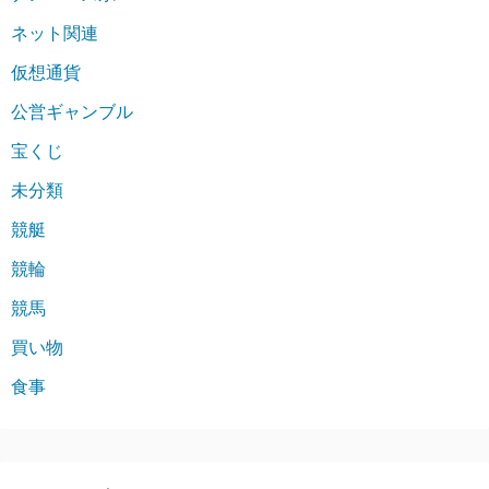
ネット関連
仮想通貨
公営ギャンブル
宝くじ
未分類
競艇
競輪
競馬
買い物
食事