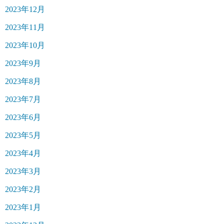
2023年12月
2023年11月
2023年10月
2023年9月
2023年8月
2023年7月
2023年6月
2023年5月
2023年4月
2023年3月
2023年2月
2023年1月