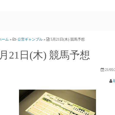
ホーム
»
公営ギャンブル
»
5月21日(木) 競馬予想
5月21日(木) 競馬予想
21/05/