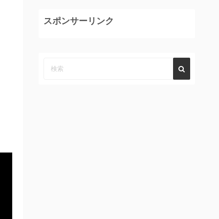
スポンサーリンク