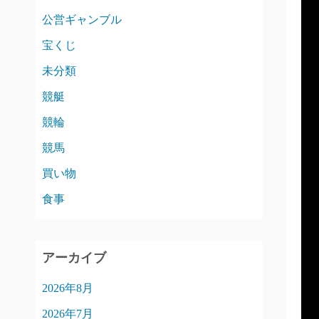
公営ギャンブル
宝くじ
未分類
競艇
競輪
競馬
買い物
食事
アーカイブ
2026年8月
2026年7月