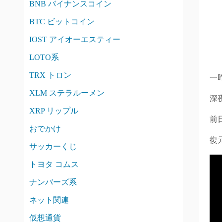
BNB バイナンスコイン
BTC ビットコイン
IOST アイオーエスティー
LOTO系
TRX トロン
一
XLM ステラルーメン
深
XRP リップル
前
おでかけ
復
サッカーくじ
トヨタ コムス
ナンバーズ系
ネット関連
仮想通貨