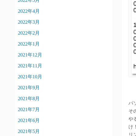
2022年5月
2022年4月
2022年3月
2022年2月
2022年1月
2021年12月
2021年11月
2021年10月
2021年9月
2021年8月
パ
2021年7月
そ
や
2021年6月
け
2021年5月
リ