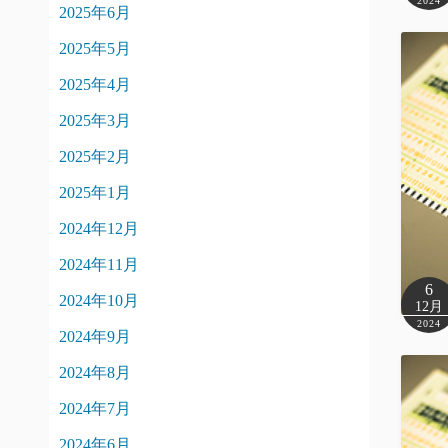
2024
2025年6月
2025年5月
2025年4月
2025年3月
2025年2月
2025年1月
2024年12月
2024年11月
6
2024年10月
12月
2024
2024年9月
2024年8月
2024年7月
2024年6月