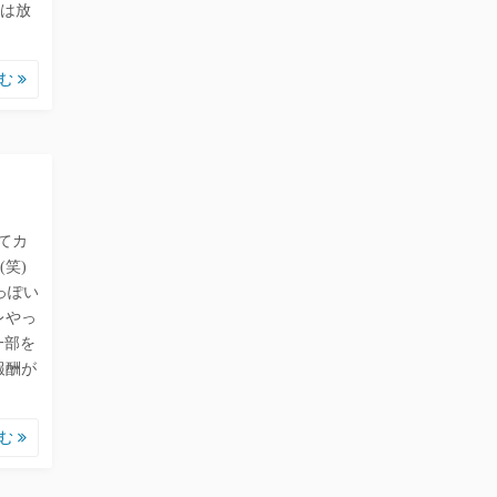
は放
読む
てカ
笑)
っぽい
レやっ
一部を
報酬が
読む