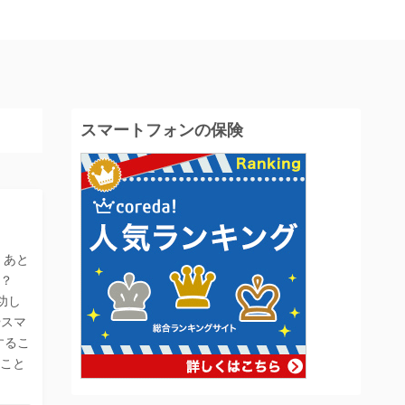
スマートフォンの保険
 あと
？
成功し
やスマ
するこ
こと