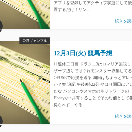
アプリを登録してアクティブ状態にして後
置するだけ！リン…
続きを
公営ギャンブル
12月3日(火) 競馬予想
11連休二日目 ドラクエ3はロマリア無視し
ザーブ辺りではぐれモンスター収集してる(
OFUSEで応援を送る 園田はちょっとアレ
か？樂 追記 午後9時22分 やはり園田はア
たな パソコンやスマホのネットワークの
Honeygain共有することでその対価として
得られす。やる…
続きを