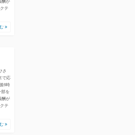
報酬が
クテ
読む
ひさ
Eで応
後8時
一部を
報酬が
クテ
読む