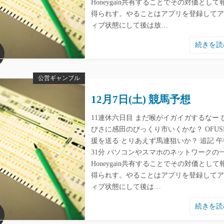
Honeygain共有することでその対価として
得られす。やることはアプリを登録してア
ィブ状態にして後は放…
続きを
公営ギャンブル
12月7日(土) 競馬予想
11連休六日目 まだ喉がイガイガするなー 
びさに感田のびっくり市いくかな？ OFUS
援を送る とりあえず馬連狙いか？ 追記 午
31分 パソコンやスマホのネットワークの
Honeygain共有することでその対価として
得られす。やることはアプリを登録してア
ィブ状態にして後は…
続きを