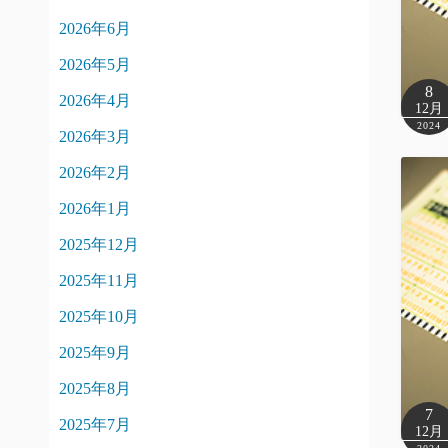
2026年6月
2026年5月
8
2026年4月
12月
2024
2026年3月
2026年2月
2026年1月
2025年12月
2025年11月
2025年10月
2025年9月
2025年8月
7
2025年7月
12月