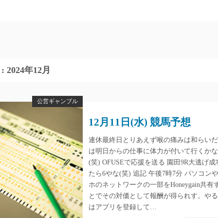
:
2024年12月
公営ギャンブル
12月11日(水) 競馬予想
連休最終日とりあえず喉の痛みは和らいだ
は明日からの仕事に体力が付いて行くかな
(笑) OFUSEで応援を送る 園田9R大逃げ
たら6やな(笑) 追記 午後7時7分 パソコン
ホのネットワークの一部をHoneygain共有
とでその対価として報酬が得られす。やる
はアプリを登録して…