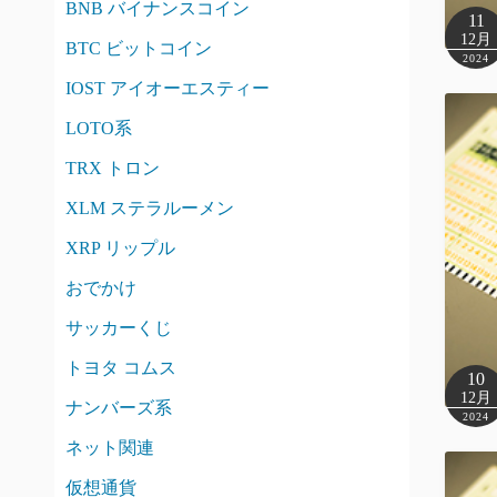
BNB バイナンスコイン
11
12月
BTC ビットコイン
2024
IOST アイオーエスティー
LOTO系
TRX トロン
XLM ステラルーメン
XRP リップル
おでかけ
サッカーくじ
トヨタ コムス
10
12月
ナンバーズ系
2024
ネット関連
仮想通貨