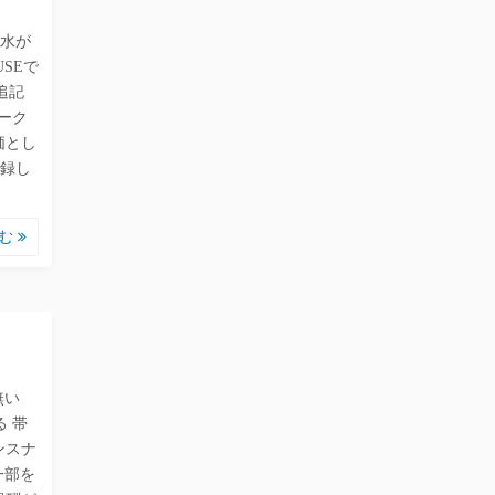
鼻水が
USEで
追記
ーク
価とし
録し
読む
無い
る 帯
ンスナ
一部を