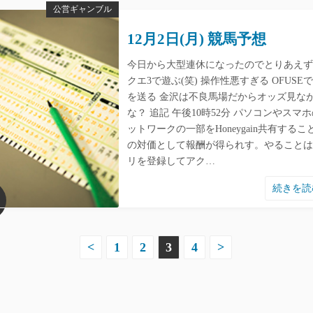
公営ギャンブル
12月2日(月) 競馬予想
今日から大型連休になったのでとりあえず
クエ3で遊ぶ(笑) 操作性悪すぎる OFUSE
を送る 金沢は不良馬場だからオッズ見な
な？ 追記 午後10時52分 パソコンやスマ
ットワークの一部をHoneygain共有するこ
の対価として報酬が得られす。やることは
リを登録してアク…
続きを
<
1
2
3
4
>